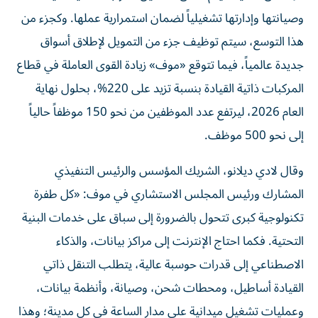
وصيانتها وإدارتها تشغيلياً لضمان استمرارية عملها. وكجزء من
هذا التوسع، سيتم توظيف جزء من التمويل لإطلاق أسواق
جديدة عالمياً، فيما تتوقع «موف» زيادة القوى العاملة في قطاع
المركبات ذاتية القيادة بنسبة تزيد على 220%، بحلول نهاية
العام 2026، ليرتفع عدد الموظفين من نحو 150 موظفاً حالياً
إلى نحو 500 موظف.
وقال لادي ديلانو، الشريك المؤسس والرئيس التنفيذي
المشارك ورئيس المجلس الاستشاري في موف: «كل طفرة
تكنولوجية كبرى تتحول بالضرورة إلى سباق على خدمات البنية
التحتية. فكما احتاج الإنترنت إلى مراكز بيانات، والذكاء
الاصطناعي إلى قدرات حوسبة عالية، يتطلب التنقل ذاتي
القيادة أساطيل، ومحطات شحن، وصيانة، وأنظمة بيانات،
وعمليات تشغيل ميدانية على مدار الساعة في كل مدينة؛ وهذا