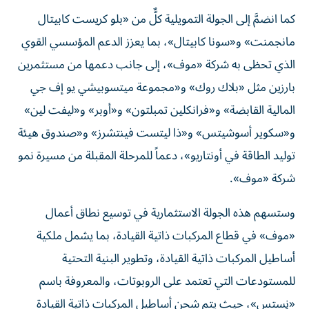
كما انضمَّ إلى الجولة التمويلية كلٌّ من «بلو كريست كابيتال
مانجمنت» و«سونا كابيتال»، بما يعزز الدعم المؤسسي القوي
الذي تحظى به شركة «موف»، إلى جانب دعمها من مستثمرين
بارزين مثل «بلاك روك» و«مجموعة ميتسوبيشي يو إف جي
المالية القابضة» و«فرانكلين تمبلتون» و«أوبر» و«ليفت لين»
و«سكوير أسوشيتس» و«ذا ليتست فينتشرز» و«صندوق هيئة
توليد الطاقة في أونتاريو»، دعماً للمرحلة المقبلة من مسيرة نمو
شركة «موف».
وستسهم هذه الجولة الاستثمارية في توسيع نطاق أعمال
«موف» في قطاع المركبات ذاتية القيادة، بما يشمل ملكية
أساطيل المركبات ذاتية القيادة، وتطوير البنية التحتية
للمستودعات التي تعتمد على الروبوتات، والمعروفة باسم
«نِستس»، حيث يتم شحن أساطيل المركبات ذاتية القيادة