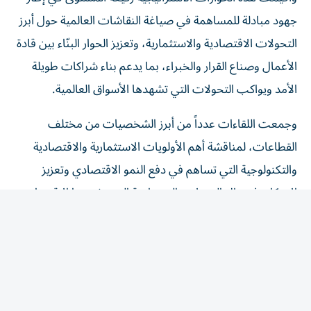
جهود مبادلة للمساهمة في صياغة النقاشات العالمية حول أبرز
التحولات الاقتصادية والاستثمارية، وتعزيز الحوار البنّاء بين قادة
الأعمال وصناع القرار والخبراء، بما يدعم بناء شراكات طويلة
الأمد ويواكب التحولات التي تشهدها الأسواق العالمية.
وجمعت اللقاءات عدداً من أبرز الشخصيات من مختلف
القطاعات، لمناقشة أهم الأولويات الاستثمارية والاقتصادية
والتكنولوجية التي تساهم في دفع النمو الاقتصادي وتعزيز
الابتكار، في ظل التحولات المتسارعة التي يشهدها الاقتصاد
العالمي.
وشارك في الجلسات أحمد سعيد الكليلي؛ الرئيس التنفيذي
للاستراتيجية والمخاطر في مبادلة، ومارك آين؛ رئيس بطولة
مبادلة دي سي المفتوحة للتنس، وديفيد تروليو؛ رئيس مركز
ميلكن لتعزيز الحلم الأمريكي، إلى جانب عدد من المسؤولين