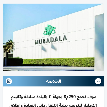
الخلاصه
موف تجمع 250م$ بجولة C بقيادة مبادلة وتقييم
2.1مليار للتوسع ببنية التنقل ذاتي القيادة وإطلاق