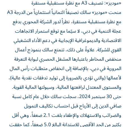
«موديز»: تصنيف A3 مع نظرة مستقبلية مستقرة
منحت «موديز» سالك تصنيفاً ائتمانياً استثمارياً من الدرجة A3
مع نظرة مستقبلية مستقرة، نظراً لدور الشركة المحوري بدفع
عجلة التنمية في دبي، لا سيّما مع توقع استمرار الاتجاهات
الاقتصادية والديموغرافية الإيجابية في دعم الأداء التشغيلي
القوي للشركة. علاوةً على ذلك، تتمتع سالك بنموذج أعمال
منخفض المخاطر باعتبارها المشغل الحصري لبوابة التعرفة
المرورية في دبي، بالإضافة إلى انخفاض متطلبات رأس المال
لأعمالها (والتي تؤدي بالضرورة إلى توليد تدفقات نقدية عالية)،
والمستوى المعتدل لرافعتها المالية، وسيولتها المالية القوية.
حتى 30 سبتمبر 2024، سجلت سالك خلال عام كامل نسبة
صافي الدين إلى الأرباح قبل احتساب تكاليف التمويل
والضرائب والاستهلاك والإطفاء بلغت 2.1 ضعفاً، وهي أقل
بكثير من الحد الأقصى للاستدانة البالغ 5.0 ضعفاً، كما حققت