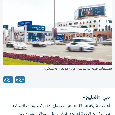
تصنيفات قوية لـ«سالك» من «موديز» و«فيتش»
دبي: «الخليج»
أعلنت شركة «سالك»، عن حصولها على تصنيفات ائتمانية
إيجابية من الدرجة الاستثمارية من قبل وكالتي «موديز»