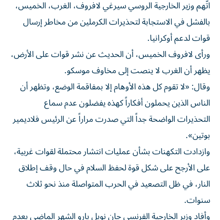
اتّهم وزير الخارجية الروسي سيرغي لافروف، الغرب، الخميس،
بالفشل في الاستجابة لتحذيرات الكرملين من مخاطر إرسال
قوات لدعم أوكرانيا.
ورأى لافروف الخميس، أن الحديث عن نشر قوات على الأرض،
يظهر أن الغرب لا ينصت إلى مخاوف موسكو.
وقال: «لا تقوم كل هذه الأوهام إلا بمفاقمة الوضع، وتظهر أن
الناس الذين يحملون أفكاراً كهذه يفضلون عدم سماع
التحذيرات الواضحة جداً التي صدرت مراراً عن الرئيس فلاديمير
بوتين».
وازدادت التكهنات بشأن عمليات انتشار محتملة لقوات غربية،
على الأرجح على شكل قوة لحفظ السلام في حال وقف إطلاق
النار، في ظل التصعيد في الحرب المتواصلة منذ نحو ثلاث
سنوات.
وأفاد وزير الخارجية الفرنسي جان نويل بارو الشهر الماضي بعدم