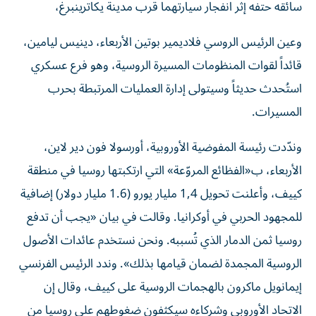
سائقه حتفه إثر ‌انفجار سيارتهما قرب مدينة يكاترينبرغ،
وعين الرئيس الروسي فلاديمير بوتين الأربعاء، دينيس ليامين،
قائداً لقوات ‌المنظومات المسيرة الروسية، وهو فرع عسكري
استُحدث حديثاً وسيتولى ​إدارة العمليات المرتبطة بحرب
المسيرات.
وندّدت رئيسة المفوضية الأوروبية، أورسولا فون دير لاين،
الأربعاء، ب«الفظائع المروّعة» التي ارتكبتها روسيا في منطقة
كييف، وأعلنت تحويل 1,4 مليار يورو (1.6 مليار ‌دولار) إضافية
للمجهود الحربي في أوكرانيا. وقالت في بيان «يجب أن ​تدفع
‌روسيا ثمن الدمار ‌الذي تُسببه. ونحن نستخدم عائدات الأصول
الروسية المجمدة لضمان قيامها ‌بذلك». وندد ‌الرئيس الفرنسي
إيمانويل ماكرون ‌بالهجمات الروسية ‌على كييف، وقال إن
الاتحاد الأوروبي وشركاءه سيكثفون ضغوطهم على روسيا من