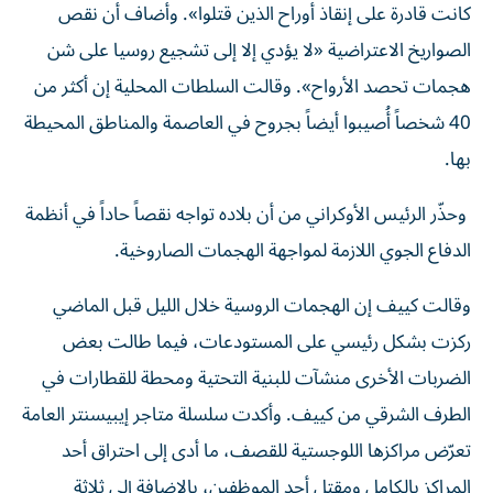
كانت قادرة على إنقاذ أوراح الذين قتلوا». وأضاف أن نقص
الصواريخ الاعتراضية «لا يؤدي إلا إلى تشجيع روسيا على شن
هجمات تحصد الأرواح». وقالت السلطات المحلية إن أكثر من
40 شخصاً أُصيبوا أيضاً بجروح في العاصمة والمناطق المحيطة
بها.
وحذّر الرئيس الأوكراني من أن بلاده تواجه نقصاً حاداً في أنظمة
الدفاع الجوي اللازمة لمواجهة الهجمات الصاروخية.
وقالت كييف إن الهجمات الروسية خلال الليل قبل الماضي
ركزت بشكل رئيسي على المستودعات، فيما طالت بعض
الضربات الأخرى منشآت للبنية التحتية ومحطة للقطارات في
الطرف الشرقي من كييف. وأكدت سلسلة متاجر إيبيسنتر العامة
تعرّض مراكزها اللوجستية للقصف، ما أدى إلى احتراق أحد
المراكز بالكامل ومقتل أحد الموظفين، بالإضافة إلى ثلاثة