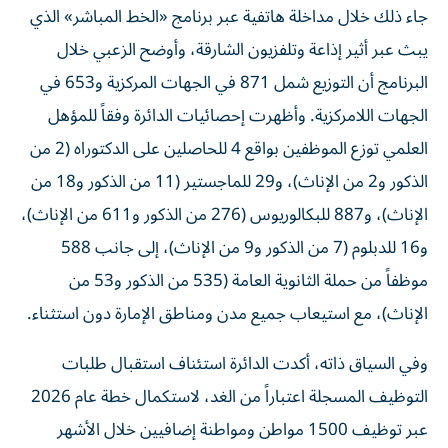
جاء ذلك خلال مداخلة هاتفية عبر برنامج «الخط المباشر» الذي
يبث عبر أثير إذاعة وتلفزيون الشارقة، وأوضح الزعبي خلال
البرنامج أن التوزيع شمل 871 في الجهات المركزية و653 في
الجهات اللامركزية. وأظهرت إحصائيات الدائرة وفقاً للمؤهل
العلمي توزع الموظفين بواقع 4 للحاصلين على الدكتوراه (2 من
الذكور و2 من الإناث)، و29 للماجستير (11 من الذكور و18 من
الإناث)، و887 للبكالوريوس (276 من الذكور و611 من الإناث)،
و16 للدبلوم (7 من الذكور و9 من الإناث)، إلى جانب 588
موظفاً من حملة الثانوية العامة (535 من الذكور و53 من
الإناث)، مع استيعاب جميع مدن ومناطق الإمارة دون استثناء.
وفي السياق ذاته، أكدت الدائرة استئناف استقبال طلبات
التوظيف المسجلة اعتباراً من الغد، لاستكمال خطة عام 2026
عبر توظيف 1500 مواطن ومواطنة إضافيين خلال الأشهر