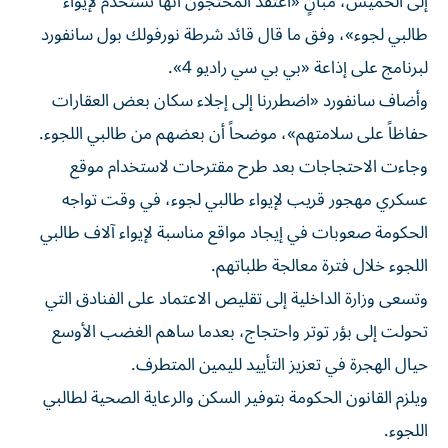
طالبي لجوء»، وفق ما قال قائد شرطة نورفولك بول سانفورد
لبرنامج على إذاعة «بي بي سي راديو 4».
وأضاف سانفورد «اضطررنا إلى إجلاء سكان بعض العقارات
حفاظاً على سلامتهم»، موضحاً أن بعضهم من طالبي اللجوء.
وجاءت الاحتجاجات بعد طرح مقترحات لاستخدام موقع
عسكري مهجور قريب لإيواء طالبي لجوء، في وقت تواجه
الحكومة صعوبات في إيجاد مواقع مناسبة لإيواء آلاف طالبي
اللجوء خلال فترة معالجة طلباتهم.
وتسعى وزارة الداخلية إلى تقليص الاعتماد على الفنادق التي
تحولت إلى بؤر توتر واحتجاج، بعدما ساهم الغضب الأوسع
حيال الهجرة في تعزيز التأييد لليمين المتطرف.
ويلزم القانون الحكومة بتوفير السكن والرعاية الصحية لطالبي
اللجوء.
وبحسب صحيفة «ذا غارديان»، تظاهر أكثر من مئة شخص