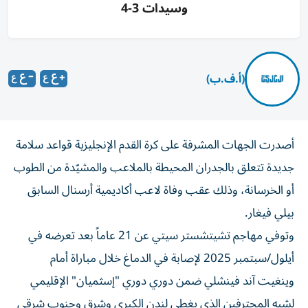
وسيدات 3-4
(أ.ف.ب)
أصدرت الجهات المشرفة على كرة القدم الإنجليزية قواعد سلامة
جديدة تتعلق بالجدران المحيطة بالملاعب والمشيّدة من الطوب
أو الخرسانة، وذلك عقب وفاة لاعب أكاديمية أرسنال السابق
بيلي فيغار.
وتوفي مهاجم تشيتشستر سيتي عن 21 عاماً بعد تعرضه في
أيلول/سبتمبر 2025 لإصابة في الدماغ خلال مباراة أمام
وينغيت آند فينشلي ضمن دوري دوري "إسثميان" الإقليمي
لشبه المحترفين الذي يغطي لندن الكبرى وشرق وجنوب شرقي