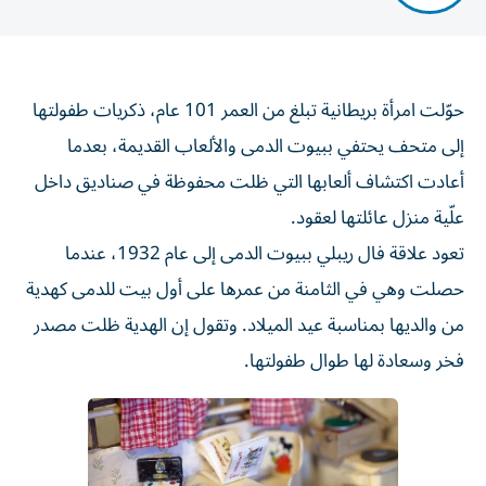
حوّلت امرأة بريطانية تبلغ من العمر 101 عام، ذكريات طفولتها
إلى متحف يحتفي ببيوت الدمى والألعاب القديمة، بعدما
أعادت اكتشاف ألعابها التي ظلت محفوظة في صناديق داخل
علّية منزل عائلتها لعقود.
تعود علاقة فال ريبلي ببيوت الدمى إلى عام 1932، عندما
حصلت وهي في الثامنة من عمرها على أول بيت للدمى كهدية
من والديها بمناسبة عيد الميلاد. وتقول إن الهدية ظلت مصدر
فخر وسعادة لها طوال طفولتها.