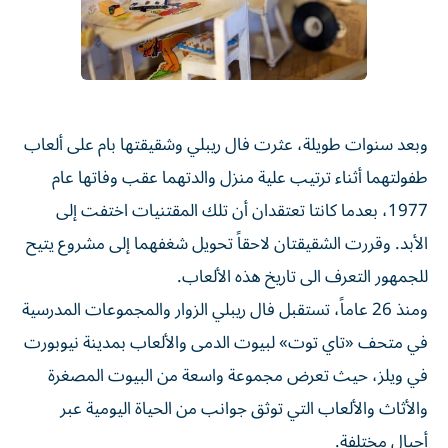
وبعد سنوات طويلة، عثرت فال ريبلي وشقيقتها بام على ألعاب
طفولتهما أثناء ترتيب علية منزل والدتهما عقب وفاتها عام
1977، بعدما كانتا تعتقدان أن تلك المقتنيات اختفت إلى
الأبد. وقررت الشقيقتان لاحقاً تحويل شغفهما إلى مشروع يتيح
للجمهور التعرف الى تاريخ هذه الألعاب.
ومنذ 26 عاماً، تستقبل فال ريبلي الزوار والمجموعات المدرسية
في متحف «تاي توت» لبيوت الدمى والألعاب بمدينة نيوبورت
في ويلز، حيث تعرض مجموعة واسعة من البيوت المصغرة
والأثاث والألعاب التي توثق جوانب من الحياة اليومية عبر
أجيال مختلفة.