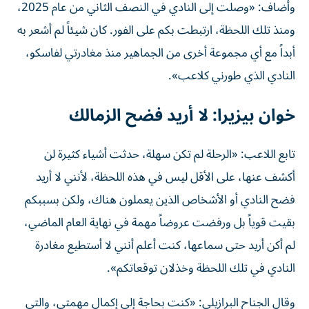
وأضاف: «وصلت إلى النادي في النصف الثاني من عام 2025،
ومنذ تلك اللحظة، ارتبطت بكم على الفور. كان شيئاً لم أشعر به
أبداً مع أي مجموعة أخرى من الجماهير منذ مغادرتي لفاسكو،
النادي الذي طورني كلاعب».
خوان بيزيرا: لا أريد فضح الزمالك
تابع اللاعب: «الرحلة لم تكن سهلة، حدثت أشياء كثيرة لن
أكشف عنها، على الأقل ليس في هذه اللحظة، لأنني لا أريد
فضح النادي أو الأشخاص الذين يعملون هناك، ولكن بسببكم
بقيت قوياً بل ورفضت عروضاً مهمة في نهاية العام الماضي،
لم أكن أريد حتى سماعها، كنت أعلم أنني لا أستطيع مغادرة
النادي في تلك اللحظة وخذلان توقعاتكم».
وقال الجناح البرازيلي: «كنت بحاجة إلى إكمال مهمتي، والتي