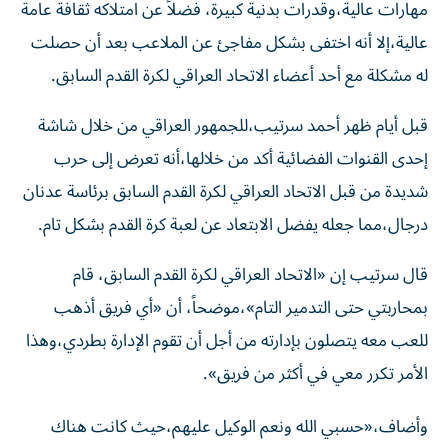
عالية،إلا أنه اختفى بشكل مفاجئ عن الملاعب بعد أن حصلت
له مشكلة مع أحد أعضاء الاتحاد العراقي لكرة القدم السابق.
قبل أيام ظهر أحمد سرتيب،للجمهور العراقي من خلال شاشة
إحدى القنوات الفضائية أكد من خلالها،أنه تعرض إلى حرب
شديدة من قبل الاتحاد العراقي لكرة القدم السابق برئاسة عدنان
درجال،مما جعله يفضل الابتعاد عن لعبة كرة القدم بشكل تام.
قال سرتيب إن «الاتحاد العراقي لكرة القدم السابق، قام
بمحاربتي حتى التدمير التام»،موضحاً، أن «أي فريق أذهب
للعب معه يتصلون بإدارته من أجل أن تقوم الإدارة بطردي،وهذا
الأمر تكرر معي في أكثر من فريق».
وأضاف،«حسبي الله ونعم الوكيل عليهم،حيث كانت هناك
الكثير من الفرق تريد التعاقد معي،لكني رفضت، لأنني كنت