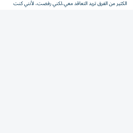
أعلم بأنني سوف أتعرض إلى المحاربة».
وتابع، «لكن الآن ومع إدارة الاتحاد العراقي لكرة القدم الجديدة
بقيادة يونس محمود،فأنني سأنتظر الفرصة وقد ألعب لأحد
فرق دوري نجوم العراق في الموسم المقبل».
وأنهى حديثه بالقول إن «فريق الزوراء هو الأقرب لنفسي، لأنني
قضيت معه وقتاً جميلاً جداً، وسجلت له الكثير من الأهداف،
ومسألة عودتي إلى صفوفه ليست مستبعدة،لكن الأمر مرهون
بيد إدارة النادي،وكذلك الطاقم التدريبي لفريقها الكروي الأول
الذي يقوده المدرب العراقي باسم قاسم».
المقالة التالية