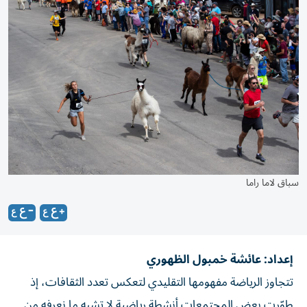
سباق لاما راما
إعداد: عائشة خمبول الظهوري
تتجاوز الرياضة مفهومها التقليدي لتعكس تعدد الثقافات، إذ
طوّرت بعض المجتمعات أنشطة رياضية لا تشبه ما نعرفه من