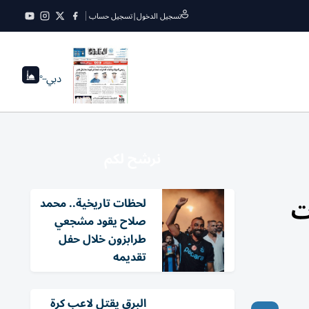
تسجيل الدخول
|
تسجيل حساب
دبي
--°
نرشح لكم
ئات
لحظات تاريخية.. محمد
صلاح يقود مشجعي
طرابزون خلال حفل
تقديمه
البرق يقتل لاعب كرة