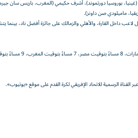
 (غينيا، بوروسيا دورتموند)، أشرف حكيمي (المغرب، باريس سان جيرم
فريقيا، ماميلودي صن داونز).
اعب داخل القارة، والأهلي والزمالك على جائزة أفضل ناد، بينما يت
يوم الاثنين 16 ديسمبر 2024، الساعة 10 مساءً بتوقيت الإمارات، 8 مساءً بتوقيت مصر، 7 مسا
بر القناة الرسمية للاتحاد الإفريقي لكرة القدم على موقع «يوتيوب».