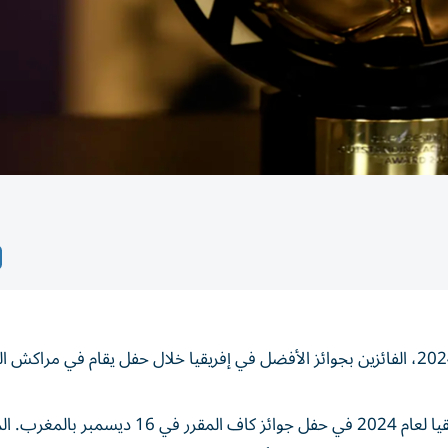
وينافس هذا العام 5 لاعبين على جائزة أفضل لاعب في إفريقيا لعام 2024 في حفل جوائز كاف ال