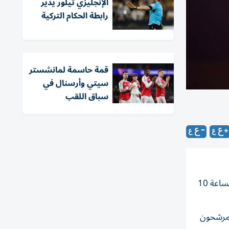
الإنجليزي تيلور يدير
رابطة الحكام التركية
قمة حاسمة لمانشستر
سيتي وأرسنال في
سباق اللقب
يعلن الاتحاد الإفريقي لكرة القدم (كاف) الاثنين 16 ديسمبر 2024، الفائزين بجوائز الأفضل في إفريقيا خلال حفل يقام في مراكش الساعة 10
مقرر في 16 ديسمبر بالمغرب. المرشحون