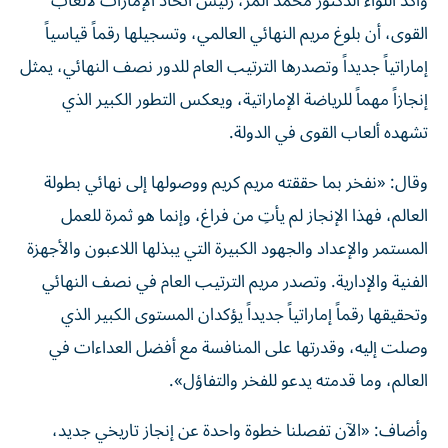
وأكد اللواء الدكتور محمد المر، رئيس اتحاد الإمارات لألعاب
القوى، أن بلوغ مريم النهائي العالمي، وتسجيلها رقماً قياسياً
إماراتياً جديداً وتصدرها الترتيب العام للدور نصف النهائي، يمثل
إنجازاً مهماً للرياضة الإماراتية، ويعكس التطور الكبير الذي
تشهده ألعاب القوى في الدولة.
وقال: «نفخر بما حققته مريم كريم ووصولها إلى نهائي بطولة
العالم، فهذا الإنجاز لم يأتِ من فراغ، وإنما هو ثمرة للعمل
المستمر والإعداد والجهود الكبيرة التي يبذلها اللاعبون والأجهزة
الفنية والإدارية. وتصدر مريم الترتيب العام في نصف النهائي
وتحقيقها رقماً إماراتياً جديداً يؤكدان المستوى الكبير الذي
وصلت إليه، وقدرتها على المنافسة مع أفضل العداءات في
العالم، وما قدمته يدعو للفخر والتفاؤل».
وأضاف: «الآن تفصلنا خطوة واحدة عن إنجاز تاريخي جديد،