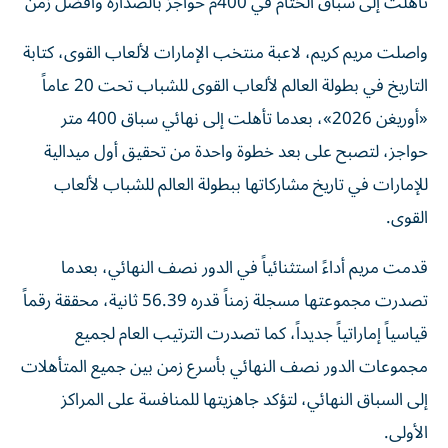
تأهلت إلى سباق الختام في 400م حواجز بالصدارة وأفضل زمن
واصلت مريم كريم، لاعبة منتخب الإمارات لألعاب القوى، كتابة
التاريخ في بطولة العالم لألعاب القوى للشباب تحت 20 عاماً
«أوريغن 2026»، بعدما تأهلت إلى نهائي سباق 400 متر
حواجز، لتصبح على بعد خطوة واحدة من تحقيق أول ميدالية
للإمارات في تاريخ مشاركاتها ببطولة العالم للشباب لألعاب
القوى.
قدمت مريم أداءً استثنائياً في الدور نصف النهائي، بعدما
تصدرت مجموعتها مسجلة زمناً قدره 56.39 ثانية، محققة رقماً
قياسياً إماراتياً جديداً، كما تصدرت الترتيب العام لجميع
مجموعات الدور نصف النهائي بأسرع زمن بين جميع المتأهلات
إلى السباق النهائي، لتؤكد جاهزيتها للمنافسة على المراكز
الأولى.