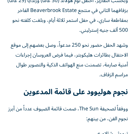
وبحسب التقارير، احتفل توم هولاند (30 عاماً) وزندايا (29 عاماً)
بزفافهما الثاني في منتجع Beaverbrook Estate الفاخر
بمقاطعة ساري، في حفل استمر ثلاثة أيام، وبلغت كلفته نحو
500 ألف جنيه إسترليني.
وشهد الحفل حضور نحو 250 مدعواً، وصل بعضهم إلى موقع
الاحتفال بطائرات هليكوبتر، فيما فرض العروسان إجراءات
أمنية صارمة، تضمنت منع الهواتف الذكية والتصوير طوال
مراسم الزفاف.
نجوم هوليوود على قائمة المدعوين
ووفقاً لصحيفة The Sun، ضمت قائمة الضيوف عدداً من أبرز
نجوم الفن، من بينهم:
تيموثي شالاميه.