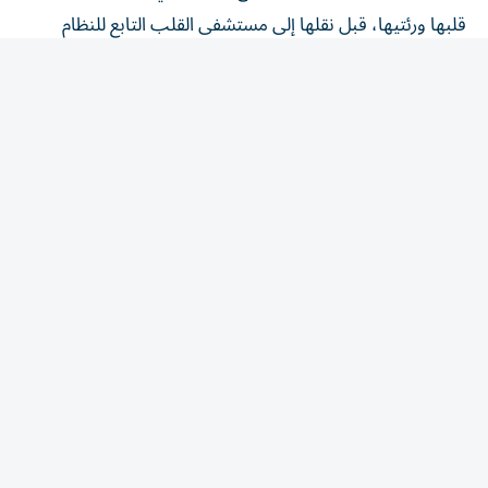
لتلقي رعاية متخصصة، حيث شُخصت حالتها بأنها انصباب
جنبي، وخضعت لاحقاً لإجراء طبي لعلاج المشكلة.
ومع استمرار حاجتها إلى المتابعة الطبية، قرر الزوجان تأجيل
حفل الزفاف الذي كان مقرراً في 25 يوليو، في قرار وصفه
غارسيا بأنه كان صعباً، بسبب أهمية المناسبة لهما ولعائلتيهما.