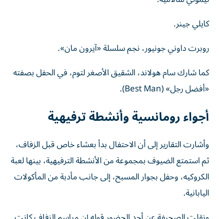
كايلي جينر.
روبرت داوني جونيور، نجم سلسلة «آيرون مان».
كما شارك سام هولاند، الشقيق الأصغر لتوم، في الحفل بصفته
«أفضل رجل» (Best Man).
أجواء رومانسية وأنشطة ترفيهية
وأشارت التقارير إلى أن الاحتفال بدأ بعشاء خاص قبل الزفاف،
ثم استمتع الضيوف بمجموعة من الأنشطة الترفيهية، بينها لعبة
الكروكيه، وحفل بجوار المسبح، إلى جانب مأدبة من المأكولات
اليابانية.
ونقلت الصحيفة عن أحد الحضور قوله إن مراسم الزفاف كانت