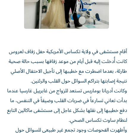
أقام مستشفى في ولاية تكساس الأمريكية حفل زفاف لعروس
كانت أُدخلت إليه قبل أيام من موعد زفافها بسبب حالة صحية
طارئة، بعدما اضطرت مع خطيبها إلى تأجيل الاحتفال الأصلي
نتيجة إصابتها بتراكم السوائل حول القلب والرئتين.
وكانت أدريانا بوماريس تستعد للزواج من غابرييل غارسيا عندما
بدأت تعاني تسارعاً في ضربات القلب وضيقاً في التنفس، ما
دفع خطيبها إلى نقلها بشكل عاجل إلى مستشفى ماكالين التابع
لنظام ساوث تكساس الصحي.
وأظهرت الفحوصات وجود تجمع غير طبيعي للسوائل حول
قلبها ورئتيها، قبل نقلها إلى مستشفى القلب التابع للنظام