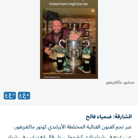
منشور ماكغريغور
الشارقة: ضمياء فالح
عبر نجم الفنون القتالية المختلطة الأيرلندي كونور ماكغريغور،
عن رغبته في شراء نادي كرة محلي، بل قال إنه يرغب في شراء