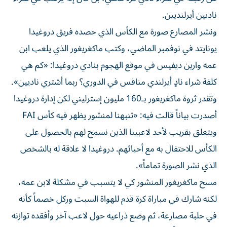
ناديين أيرلنديين.
ونشر المصارع صورة مع الكأس الذي حصده فريق دروغيدا
يونايتد في نوفمبر الماضي، وكتب ماكغريغور الذي يلعب ابن
عمه وارين ديفيس في موقع الهجوم بنادي دروغيدا: «كم هي
كلفة شراء نادٍ أيرلندي منافس في الدوري؟ ربما أشتري ناديين».
وتقدر ثروة ماكغريغور بـ160 مليون إسترليني لكن إدارة دروغيدا
أصدرت بياناً قالت فيه: «تنبهنا لمنشور يظهر فيه كأس FAI
ويتعلق بقريب لأحد لاعبينا الذين نسمح لهم بالحصول على
الكأس للاحتفال به مع أحبائهم. دروغيدا لا علاقة له بالشخص
الذي نشر الصورة تماماً».
مسح ماكغريغور المنشور كي لا يتسبب في مشكلة لابن عمه،
لكنه شارك في مباراة كرة قدم للهواة السبت وركل خصماً كأنه
في حلبة مصارعة، ثم وضع ذراعيه حول لاعب آخر وأفقده توازنه