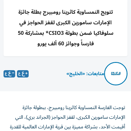
تتويج النمساوية كاثرينا رومبيرج بطلة جائزة
الإمارات سامورين الكبرى لقفز الحواجز في
سلوفاكيا ضمن بطولة CSIO3* بمشاركة 50
فارساً وجوائز 60 ألف يورو
متابعات: «الخليج»
توجت الفارسة النمساوية كاثرينا رومبيرج، ببطولة جائزة
الإمارات سامورين الكبرى، لقفز الحواجز (الجراند بري)، التي
أقيمت الأحد، بشراكة مميزة بين قرية الإمارات العالمية للقدرة
وEIEV PULSE، واتحاد الفروسية السلوفاكي، تحت إشراف