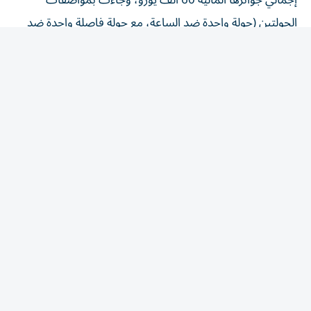
الجولتين (جولة واحدة ضد الساعة، مع جولة فاصلة واحدة ضد
الساعة، بحواجز ارتفاعها 155 سم).
وحل في المركز الثاني الفارس جيوسيب رولي بصحبة الجواد
«إيفيل دو هوس»، فيما جاء في المركز الثالث الفارس آرني فان
هيل بصحبة الجواد «كيتون اتش في».
وتوج الفائزين محمد علي الحضرمي مدير الفعاليات بقرية
الإمارات العالمية للقدرة، ولارا صوايا المدير التنفيذي للتسويق
والرعاية بالقرية وEIEV PULSE، وهاو وانغ المدير العام لشركة
Changer.ae.
المقالة التالية