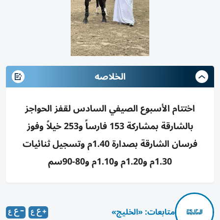
الخلاصه
اختتام الأسبوع الصيفي السادس لقفز الحواجز
بالشارقة بمشاركة 153 فارساً و253 خيلاً وفوز
فرسان الشارقة بصدارة 1.40م وتسجيل ثنائيات
1.30م و1.20م و1.10م و80-90سم
متابعات: «الخليج»