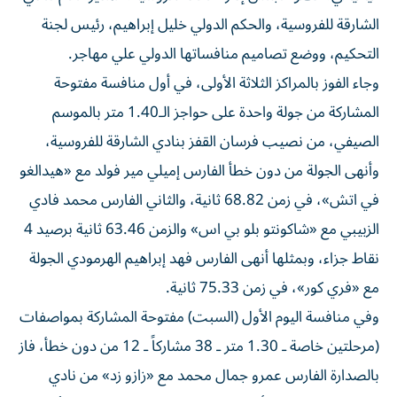
الشارقة للفروسية، والحكم الدولي خليل إبراهيم، رئيس لجنة
التحكيم، ووضع تصاميم منافساتها الدولي علي مهاجر.
وجاء الفوز بالمراكز الثلاثة الأولى، في أول منافسة مفتوحة
المشاركة من جولة واحدة على حواجز الـ1.40 متر بالموسم
الصيفي، من نصيب فرسان القفز بنادي الشارقة للفروسية،
وأنهى الجولة من دون خطأ الفارس إميلي مير فولد مع «هيدالغو
في اتش»، في زمن 68.82 ثانية، والثاني الفارس محمد فادي
الزبيبي مع «شاكونتو بلو بي اس» والزمن 63.46 ثانية برصيد 4
نقاط جزاء، وبمثلها أنهى الفارس فهد إبراهيم الهرمودي الجولة
مع «فري كور»، في زمن 75.33 ثانية.
وفي منافسة اليوم الأول (السبت) مفتوحة المشاركة بمواصفات
(مرحلتين خاصة ـ 1.30 متر ـ 38 مشاركاً ـ 12 من دون خطأ، فاز
بالصدارة الفارس عمرو جمال محمد مع «زازو زد» من نادي