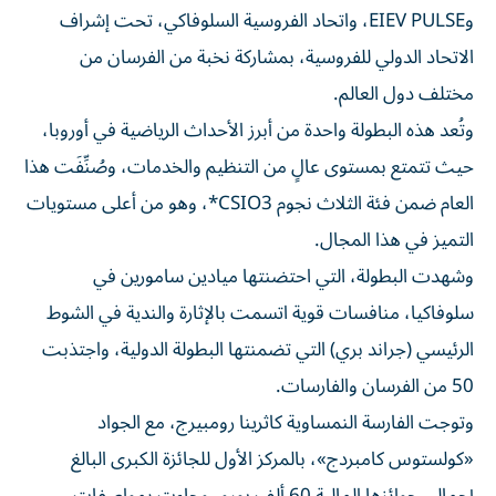
الاتحاد الدولي للفروسية، بمشاركة نخبة من الفرسان من
مختلف دول العالم.
وتُعد هذه البطولة واحدة من أبرز الأحداث الرياضية في أوروبا،
حيث تتمتع بمستوى عالٍ من التنظيم والخدمات، وصُنِّفَت هذا
العام ضمن فئة الثلاث نجوم CSIO3*، وهو من أعلى مستويات
التميز في هذا المجال.
وشهدت البطولة، التي احتضنتها ميادين سامورين في
سلوفاكيا، منافسات قوية اتسمت بالإثارة والندية في الشوط
الرئيسي (جراند بري) التي تضمنتها البطولة الدولية، واجتذبت
50 من الفرسان والفارسات.
وتوجت الفارسة النمساوية كاثرينا رومبيرج، مع الجواد
«كولستوس كامبردج»، بالمركز الأول للجائزة الكبرى البالغ
إجمالي جوائزها المالية 60 ألف يورو، وجاءت بمواصفات