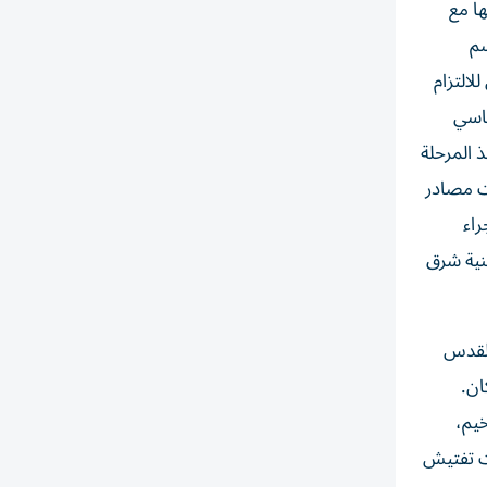
ا مع
سم
لالتزام
ياسي
 المرحلة
ت مصادر
راء
اني سكنية شرق
القدس
ان.
خيم،
ت تفتيش