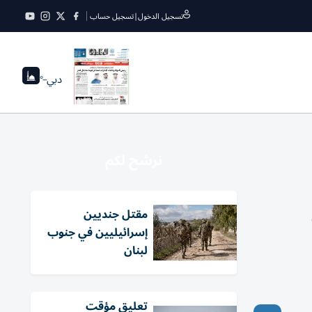
تسجيل الدخول
|
تسجيل حساب
دبي
--°
نرشح لكم
مقتل جنديين
إسرائيليين في جنوب
لبنان
تعليق مؤقت