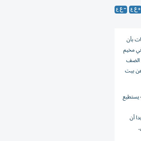
ات بأن
في مخيم
ي الضف
عن بيت
ه يستطيع
دا أن
.