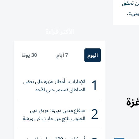
ين تحقق
يني».
الأكثر قراءة
اليوم
7 أيام
30 يومًا
1
الإمارات.. أمطار غزيرة على بعض
المناطق تستمر حتى الأحد
زة
2
«دفاع مدني دبي»: حريق دبي
الجنوب ناتج عن حادث في ورشة
ولا إصابات