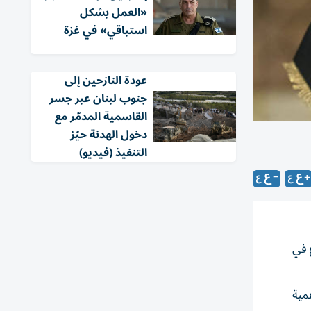
«العمل بشكل
استباقي» في غزة
عودة النازحين إلى
جنوب لبنان عبر جسر
القاسمية المدمّر مع
دخول الهدنة حيّز
التنفيذ (فيديو)
 في
مية