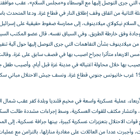
 التي جرى التوصل إليها مع الوسطاء و«مجلس السلام»، عقب موافقته
لة الثانية من اتفاق وقف إطلاق النار في قطاع غزة. ودعا المتحدث با
لس السلام نيكولاي ميلادينوف، إلى ممارسة ضغوط حقيقية على إسرائيل ل
ية وجادة وفق خارطة الطريق. وفي السياق نفسه، قال عضو المكتب الس
ا من ميلادينوف بشأن التفاهمات التي جرى التوصل إليها حول آلية تنفيذ
 أمس الاربعاء متأثرا بجراح اصيب بها في قصف سابق على غزة. وقال
يب بها خلال محاولة اغتياله في مدينة غزة قبل أيام. وأصيب طفل ج
إطلاق نار من آليات الاحتلال على خيام النازحين بمنطقة بئر 19 غرب خانيونس جنوبي قطاع غزة. ونسف جيش الاحتلال مب
ربعاء، عملية عسكرية واسعة في مخيم قلنديا وبلدة كفر عقب شمال 
ل، وانتشار مكثف للقوات العسكرية، وسط إجراءات مشددة طالت السك
قوات الاحتلال بتعزيزات عسكرية كبيرة، بينها جرافة عسكرية، إلى الم
أجبرت عددا من العائلات على مغادرة منازلها، بالتزامن مع عمليا