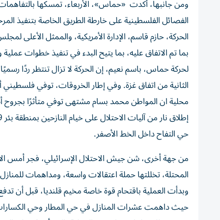
ومن جانبها، أكدت «حماس»، الأربعاء، تمسكها بالتفاهمات
الفصائل الفلسطينية على خارطة الطريق الخاصة بتنفيذ المرح
الحركة، حازم قاسم، الإدارة الأمريكية، والممثل الأعلى لمج
بما تم الاتفاق عليه، بما يتيح البدء في تنفيذ خطوات عمل
لحركة حماس، باسم نعيم، إن الحركة لا تزال تنتظر ردًا رسميً
الثانية من اتفاق غزة. وفي إطار الخروقات، توفي فلسطيني
محلية ان المواطن محمد بسام مشتهى توفي متأثرًا بجروح أص
حي التفاح داخل الخط الأصفر.
من جهة أخرى، شن جيش الاحتلال الإسرائيلي، فجر أمس الأ
المحتلة، تخللتها حملة اعتقالات واسعة، ومداهمات للمناز
وبدأت العملية باقتحام قوة خاصة مخيم قلنديا، قبل أن تدفع 
حيث داهمت عشرات المنازل في حي المطار وحي الكسارات، و