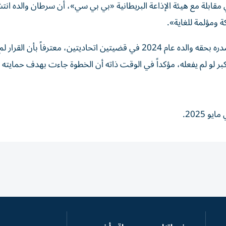
 مقابلة مع هيئة الإذاعة البريطانية «بي بي سي»، أن سرطان والده انتش
ة ومؤلمة للغاية».
وعلى صعيد آخر، تطرّق هانتر إلى قرار العفو الرئاسي الذي أصدره بحقه والده عام 2024 في قضيتين اتحاديتين، معترفاً
بر لو لم يفعله، مؤكداً في الوقت ذاته أن الخطوة جاءت بهدف حمايته
 2025.