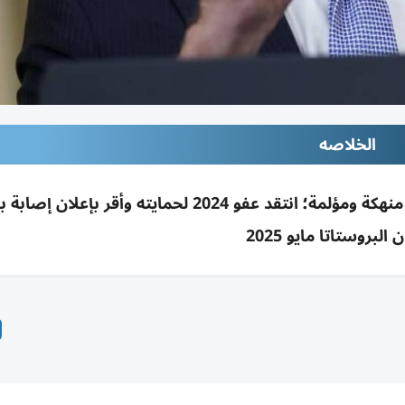
الخلاصه
هانتر بايدن: سرطان والده انتشر للعظام وحالته منهكة ومؤلمة؛ انتقد عفو 2024 لحمايته وأقر بإعل
لبروستاتا مايو 2025