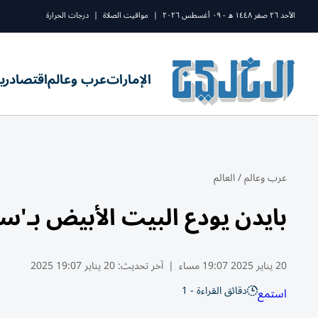
الأحد ٢٦ صفر ١٤٤٨ ه - ٠٩ أغسطس ٢٠٢٦
|
مواقيت الصلاة
|
درجات الحرارة
الإمارات
عرب وعالم
اقتصاد
ري
عرب وعالم
/
العالم
بايدن يودع البيت الأبيض بـ'س
20 يناير 2025 19:07 مساء
|
آخر تحديث:
20 يناير 19:07 2025
دقائق القراءة - 1
استمع