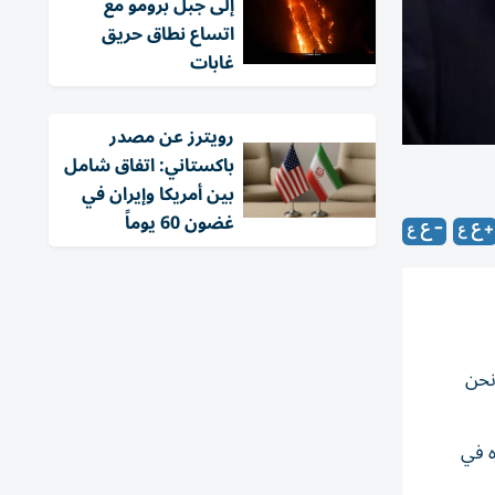
إلى جبل برومو مع
اتساع نطاق حريق
غابات
‏رويترز عن مصدر
باكستاني: اتفاق شامل
بين أمريكا وإيران في
غضون 60 يوماً
نحن
وزه في