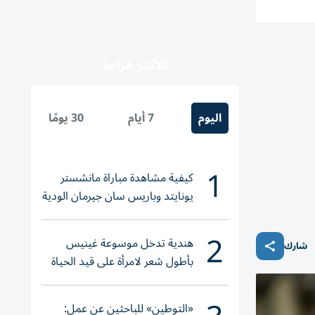
الأكثر قراءة
اليوم
7 أيام
30 يومًا
1
كيفية مشاهدة مباراة مانشستر
يونايتد وباريس سان جيرمان الودية
والقنوات الناقلة
2
هندية تدخل موسوعة غينيس
شارك
بأطول شعر لامرأة على قيد الحياة
«التوطين» للباحثين عن عمل: