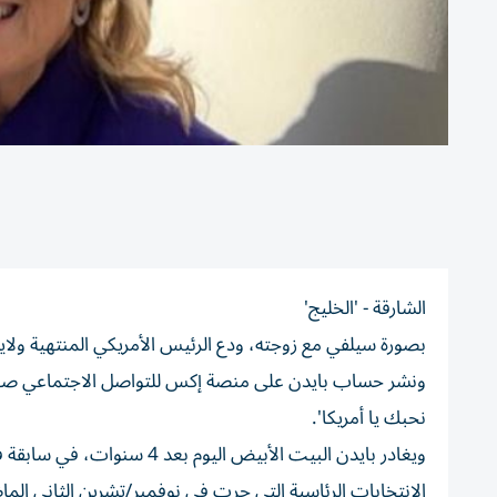
الشارقة - 'الخليج'
بصورة سيلفي مع زوجته، ودع الرئيس الأمريكي المنتهية ولا
ونشر حساب بايدن على منصة إكس للتواصل الاجتماعي صورة 
نحبك يا أمريكا'.
ويغادر بايدن البيت الأبيض ال
الانتخابات الرئاسية التي جرت في نوفمبر/تشرين الثاني الم