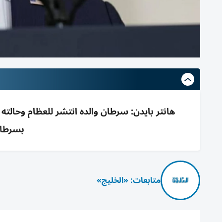
بسرطان ا
متابعات: «الخليج»