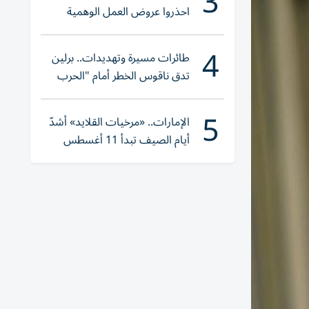
3
احذروا عروض العمل الوهمية
وتحققوا عبر «الباركود»
4
طائرات مسيرة وتهديدات.. برلين
تدق ناقوس الخطر أمام "الحرب
الهجينة"
5
الإمارات.. «مرخيات القلايد» أشدّ
أيام الصيف تبدأ 11 أغسطس