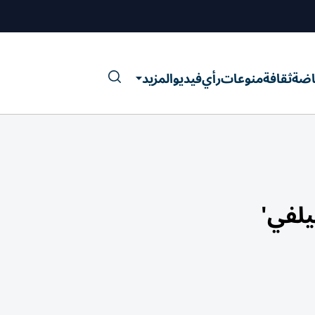
اضة
ثقافة
منوعات
رأي
فيديو
المزيد
يلفي'