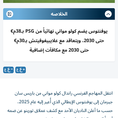
الخلاصه
يوفنتوس يضم كولو مواني نهائياً من PSG بـ38م€
حتى 2030، ويتعاقد مع علايبيغوفيتش بـ30م€
حتى 2030 مع مكافآت إضافية
انتقل المهاجم الفرنسي راندال كولو مواني من باريس سان
جيرمان إلى يوفنتوس الإيطالي الذي أُعير إليه عام 2025،
حسب ما أعلن الناديان الأحد مع كشف عملاق تورينو عن ضمه
أيضاً البوسني الشاب كريم علايبيغوفيتش.