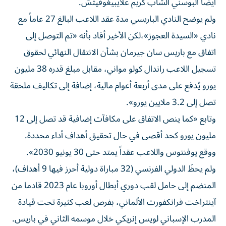
ولم يوضح النادي الباريسي مدة عقد اللاعب البالغ 27 عاماً مع
نادي «السيدة العجوز»،لكن الأخير أفاد بأنه «تم التوصل إلى
اتفاق مع باريس سان جيرمان بشأن الانتقال النهائي لحقوق
تسجيل اللاعب راندال كولو مواني، مقابل مبلغ قدره 38 مليون
يورو يُدفع على مدى أربعة أعوام مالية، إضافة إلى تكاليف ملحقة
تصل إلى 3.2 ملايين يورو».
وتابع «كما ينص الاتفاق على مكافآت إضافية قد تصل إلى 12
مليون يورو كحد أقصى في حال تحقيق أهداف أداء محددة.
ووقع يوفنتوس واللاعب عقداً يمتد حتى 30 يونيو 2030».
ولم يحظَ الدولي الفرنسي (32 مباراة دولية أحرز فيها 9 أهداف)،
المنضم إلى حامل لقب دوري أبطال أوروبا عام 2023 قادما من
آينتراخت فرانكفورت الألماني، بفرص لعب كثيرة تحت قيادة
المدرب الإسباني لويس إنريكي خلال موسمه الثاني في باريس.
وأُعير إلى يوفنتوس في يناير 2025، حيث قدّم أداء مقنعاً منهياً