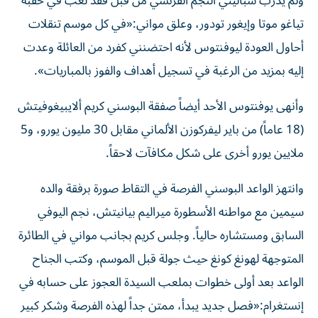
ولم يدرب سباليتي النجم الفرنسي من قبل فقد لعب في حقبة
تياغو موتا وإيغور تودور، وعلق مواني:«في كل موسم تنقلات
أحاول العودة ليوفنتوس لأنه احتضنني كفرد من العائلة وعدت
إليه بمزيد من الرغبة في تسجيل أهداف والفوز بالمباريات».
وأنهى يوفنتوس الأحد أيضاً صفقة البوسني كريم ألايبيغوفيتش
(18 عاماً) من باير ليفركوزن الألماني مقابل 30 مليون يورو، و5
ملايين يورو أخرى على شكل مكافآت لاحقاً.
وانتهز الواعد البوسني الفرصة في التقاط صورة برفقة والده
سيمين مع مواطنه الأسطورة ميراليم بيانيتش، نجم اليوفي
السابق ومستشاره حالياً. وجلس كريم بجانب مواني في الطائرة
المتوجهة لهونغ كونغ حيث جولة قبل الموسم، وكتب الجناح
الواعد بعد أولى خطوات بملعب السيدة العجوز على حسابه في
إنستغرام:«فصل جديد يبدأ، ممتن جداً لهذه الفرصة وشكر كبير