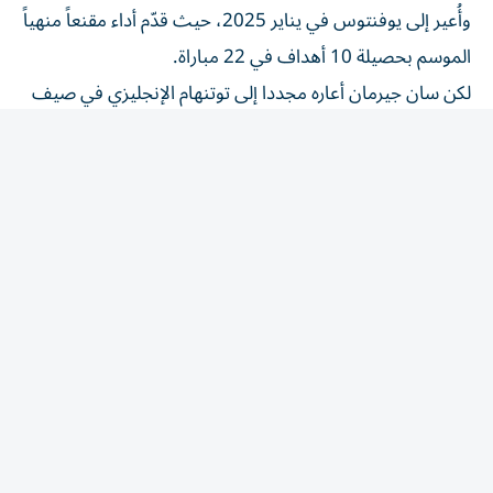
الموسم بحصيلة 10 أهداف في 22 مباراة.
لكن سان جيرمان أعاره مجددا إلى توتنهام الإنجليزي في صيف
2025.
وخلال موسم 2025-2026، خاض الفرنسي 41 مباراة سجل
خلالها 5 أهداف مع النادي اللندني.
وسيعود الفرنسي الذي حل وصيفاً لمونديال 2022 مع منتخب
بلاده الفائز الشهر الماضي بلقب 2026 من دونه، إلى يوفنتوس
هذه المرة في صفقة انتقال نهائية.
وينضاف رحيل كولو مواني عن خط الهجوم الباريسي، إلى انتقال
الكوري الجنوبي لي كانغ-إن إلى أتلتيكو مدريد الإسباني
والبرتغالي غونسالو راموش إلى ميلان الإيطالي.
من جهة أخرى، عزز يوفنتوس الذي يغيب عن أبطال أوروبا
الموسم المقبل نتيجة إنهائه الدوري الإيطالي في المركز