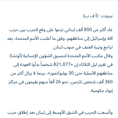
بيروت - (أ ف ب)
عاد أكثر من 800 ألف لبناني نزحوا على وقع الحرب بين حزب
الله وإسرائيل إلى مناطقهم، وفق ما أعلنت الأمم المتحدة، بعد
تراجع وتيرة العنف في جنوب لبنان.
وقال مكتب الأمم المتحدة لتنسيق الشؤون الإنسانية (أوتشا)
في تقرير ليل الثلاثاء إن «821,077 شخصاً بدأوا العودة إلى
مناطقهم الأصلية حتى 30 يوليو/تموز»، بينما لا يزال أكثر من
360 ألف شخص نازحين، نحو 26 ألفاً منهم يقيمون في مراكز
إيواء حكومية.
واتّسعت الحرب في الشرق الأوسط إلى لبنان بعد إطلاق حزب
الله صواريخ على إسرائيل رداً على مقتل المرشد الإيراني علي