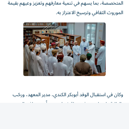
الموروث الثقافي وترسيخ الاعتزاز به.
وكان في استقبال الوفد أبوبكر الكندي، مدير المعهد، ورحّب
بالطلبة واصطحبهم في جولة شملت عدداً من مرافق المعهد
ومراكزه الحيوية، من بينها مركز الحرف، ومكتبة الموروث،
وقسم الترميم والمخطوطات، ومبنى المنظمات الدولية للتراث
الثقافي، ومركز التراث العربي، وتعرّفوا إلى الجهود التي يبذلها