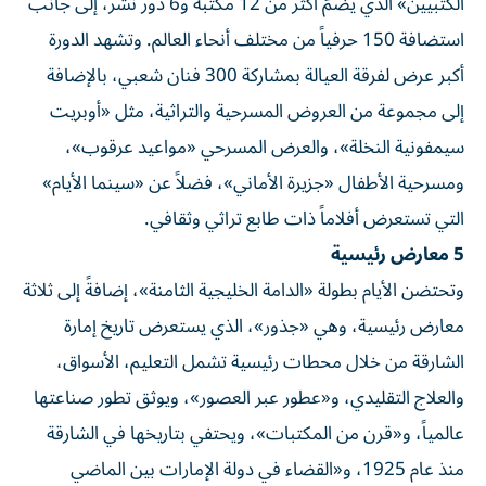
الكتبيين» الذي يضمّ أكثر من 12 مكتبة و6 دور نشر، إلى جانب
استضافة 150 حرفياً من مختلف أنحاء العالم. وتشهد الدورة
أكبر عرض لفرقة العيالة بمشاركة 300 فنان شعبي، بالإضافة
إلى مجموعة من العروض المسرحية والتراثية، مثل «أوبريت
سيمفونية النخلة»، والعرض المسرحي «مواعيد عرقوب»،
ومسرحية الأطفال «جزيرة الأماني»، فضلاً عن «سينما الأيام»
التي تستعرض أفلاماً ذات طابع تراثي وثقافي.
5 معارض رئيسية
وتحتضن الأيام بطولة «الدامة الخليجية الثامنة»، إضافةً إلى ثلاثة
معارض رئيسية، وهي «جذور»، الذي يستعرض تاريخ إمارة
الشارقة من خلال محطات رئيسية تشمل التعليم، الأسواق،
والعلاج التقليدي، و«عطور عبر العصور»، ويوثق تطور صناعتها
عالمياً، و«قرن من المكتبات»، ويحتفي بتاريخها في الشارقة
منذ عام 1925، و«القضاء في دولة الإمارات بين الماضي