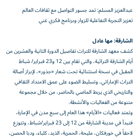
عبدالعزيز المسلم: تمد جسور التواصل مع ثقافات العالم
تعزيز التجربة التفاعلية للزوار وبرنامج فكري غني
الشارقة: مها عادل
كشف معهد الشارقة للتراث تفاصيل الدورة الثانية والعشرين من
أيام الشارقة التراثية، والتي تقام بين 12 و23 فبراير/ شباط
المقبل في نسخة استثنائية تحت شعار «جذور»، لإبراز أصالة
التراث الإماراتي، وتسليط الضوء على عمق الامتداد الثقافي
والتاريخي الذي يربط الماضي بالحاضر، من خلال مجموعة
متنوعة من الفعاليات والأنشطة.
وتمتد فعاليات «الأيام» هذا العام إلى سبع مدن في الإمارة،
فتبدأ في مدينة الشارقة من 12 إلى 23 فبراير/شباط، وتتوزع
لاحقاً في خورفكان، مليحة، الحمرية، الذيد، كلباء، ودبا الحصن،