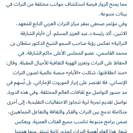
مما يمنح الزوار فرصة استكشاف جوانب مختلفة من التراث في
بيئات متنوعة.
وفي مؤتمر صحفي بمقر مركز التراث العربي التابع للمعهد،
الاثنين، أكد رئيسه د.عبد العزيز المسلم، أن «أيام الشارقة
التراثية» تعكس رؤية صاحب السمو الشيخ الدكتور سلطان بن
محمد القاسمي، عضو المجلس الأعلى حاكم الشارقة، في
الحفاظ على التراث وتعزيز الهوية الثقافية للأجيال المقبلة. وقال:
«منذ انطلاقتها، شكلت «الأيام» منصة عالمية لصون التراث
الإنساني، فلا تقتصر على إبراز الموروث الإماراتي، بل تُسهم في
مد جسور التواصل مع ثقافات العالم المختلفة. وفي هذه الدورة،
نواصل تقديم تجربة ثرية تتجاوز الاحتفاليات التقليدية، إلى أخرى
متكاملة تدمج بين التراث والفكر والثقافة والتفاعل الجماهيري،
ضمن برامج متنوعة تناسب جميع الفئات العمرية. ويعكس
شعار هذا العام أهمية التراث كجذور ثابتة تنبثق منها هويتنا