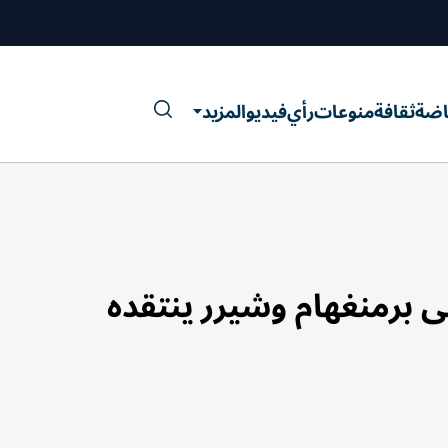
اضة
ثقافة
منوعات
رأي
فيديو
المزيد
 برمنغهام وشيرر ينتقده