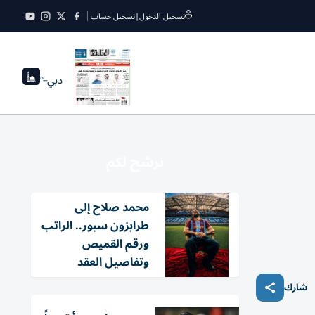
تسجيل الدخول
|
تسجيل حساب
دبي
--°
نرشح لكم
محمد صلاح إلى
طرابزون سبور.. الراتب
ورقم القميص
وتفاصيل العقد
شارك