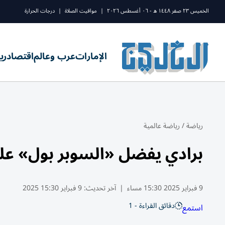
الخميس ٢٣ صفر ١٤٤٨ ه - ٠٦ أغسطس ٢٠٢٦
|
مواقيت الصلاة
|
درجات الحرارة
الإمارات
عرب وعالم
اقتصاد
ري
رياضة
/
رياضة عالمية
برادي يفضل «السوبر بول» على
9 فبراير 2025 15:30 مساء
|
آخر تحديث:
9 فبراير 15:30 2025
دقائق القراءة - 1
استمع