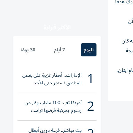
وك هدفاً
أن
الأكثر قراءة
ه كان
اليوم
7 أيام
30 يومًا
ثر أندية الدرجة
م ايثان،
1
الإمارات.. أمطار غزيرة على بعض
المناطق تستمر حتى الأحد
2
أمريكا تعيد 100 مليار دولار من
رسوم جمركية فرضها ترامب
بث مباشر.. قرعة دوري أبطال