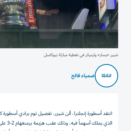
شيرر «يسار» ولينيكر في تغطية مباراة نيوكاسل
ضمياء فالح
انتقد أسطورة إنجلترا، ألن شيرر، تفضيل توم برادي أسطورة كر
الذي يملك أسهماً فيه، وذلك عقب هزيمة برمنغهام 2-3 على يد ضيفه نيوكاسل في مسابقة كأس الاتحاد الإنجليزي.