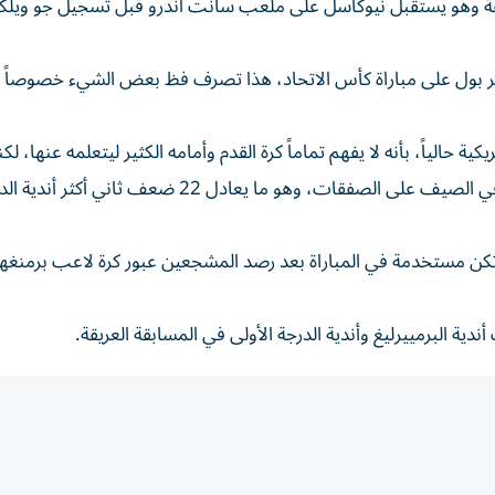
 بالثقة وهو يستقبل نيوكاسل على ملعب سانت أندرو قبل تسجيل جو ويلك
ر بول على مباراة كأس الاتحاد، هذا تصرف فظ بعض الشيء خصوصاً 
 حالياً، بأنه لا يفهم تماماً كرة القدم وأمامه الكثير ليتعلمه عنها، لكن
كريماً في الإنفاق، وكان الأعلى إنفاقاً بـ30 مليون إسترليني في الصيف على الصفقات، وهو ما يعادل 22 ضعف ثاني أك
م تكن مستخدمة في المباراة بعد رصد المشجعين عبور كرة لاعب برمنغها
ية البرمييرليغ وأندية الدرجة الأولى في المسابقة العريقة.