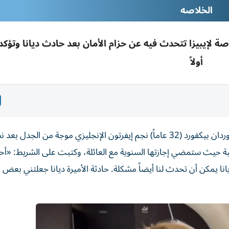
الخلاصه
اصة لإيبيزا تتحدث فيه عن حزام الأمان بعد حادث ديانا وتؤكد 
أولاً
أثارت ميغان (33 عاماً) زوجة حارس منتخب إنجلترا الأول جوردان بيكفورد (32 عاماً) نجم إيفرتون الإنجليزي موجة من الجدل
انية حيث ستمضي إجازتها السنوية مع العائلة، وكتبت على الشريط: «
انا يمكن أن تحدث لنا أيضاً مشكلة. حادثة الأميرة ديانا جعلتني بعض 