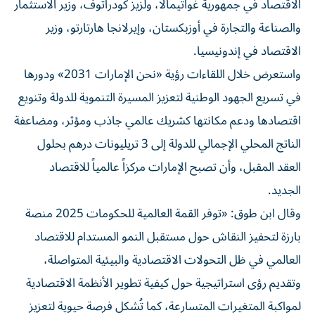
الاقتصاد في جمهورية غواتيمالا، ولزيز كودراتوف، وزير الاستثمار
والصناعة والتجارة في أوزبكستان، وإيرلانجا هارتارتو، وزير
الاقتصاد في إندونيسيا.
واستعرض خلال اللقاءات رؤية «نحن الإمارات 2031» ودورها
في تسريع الجهود الوطنية لتعزيز المسيرة التنموية للدولة وتنويع
اقتصادها ودعم مكانتها كشريك عالمي جاذب ومؤثر، ومضاعفة
الناتج المحلي الإجمالي للدولة إلى 3 تريليونات درهم بحلول
العقد المقبل، وأن تصبح الإمارات مركزاً عالمياً للاقتصاد
الجديد.
وقال ابن طوق: «توفر القمة العالمية للحكومات 2025 منصة
بارزة لتحفيز النقاش حول مستقبل النمو المستدام للاقتصاد
العالمي في ظل التحولات الاقتصادية والبيئية المتواصلة،
وتقديم رؤى استراتيجية حول كيفية تطوير الأنظمة الاقتصادية
لمواكبة المتغيرات المتسارعة، كما تُشكل فرصة حيوية لتعزيز