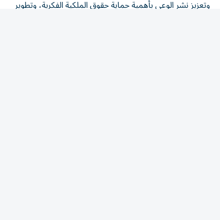
التشريعات والأنظمة المنظمة لها، ودعم المبتكرين ورواد
الأعمال، بما يسهم في ترسيخ منظومة عالمية أكثر كفاءة
واستدامة للملكية الفكرية، وتعزيز الابتكار والتنمية المستدامة.
جاء ذلك خلال مشاركة وفد دولة الإمارات في اجتماعات الدورة
الـ 68 لجمعيات الدول الأعضاء في «الويبو»، المنعقدة في مقر
المنظمة بمدينة جنيف السويسرية خلال الفترة من 7 إلى 15
يوليو الجاري.
تعزيز التعاون
أكد بن طوق أن دولة الإمارات ملتزمة بمواصلة جهودها في
تعزيز التعاون وبناء شراكات مستدامة مع منظمة «الويبو»
والدول الأعضاء، وخلق بيئة متقدمة لحماية حقوق الملكية