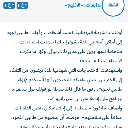
متابعات: «الخليج»
أوقفت الشرطة البريطانية خمسة أشخاص، وأجلت طالبي لجوء
إلى أماكن آمنة في بلدة بشرق إنجلترا شهدت احتجاجات
مناهضة للمهاجرين على مدى ثلاث ليال، وفق ما ذكرت
الشرطة المحلية الجمعة.
واستهدفت الاحتجاجات التي شهدتها بلدة ذيتفورد من الثلاثاء
إلى الخميس، مبانٍ «اعتقد المحتجون أنها تُستخدم لإيواء
طالبي لجوء»، وفق ما قال قائد شرطة نورفولك بول سانفورد
لبرنامج على إذاعة «بي بي سي راديو 4».
وأضاف سانفورد «اضطررنا إلى إجلاء سكان بعض العقارات
حفاظاً على سلامتهم»، موضحاً أن بعضهم من طالبي اللجوء.
وجاءت الاحتجاجات بعد طرح مقترحات لاستخدام موقع