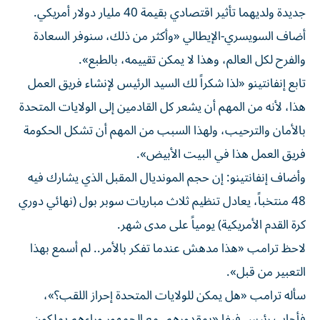
جديدة ولديهما تأثير اقتصادي بقيمة 40 مليار دولار أمريكي.
أضاف السويسري-الإيطالي «وأكثر من ذلك، سنوفر السعادة
والفرح لكل العالم، وهذا لا يمكن تقييمه، بالطبع».
تابع إنفانتينو «لذا شكراً لك السيد الرئيس لإنشاء فريق العمل
هذا، لأنه من المهم أن يشعر كل القادمين إلى الولايات المتحدة
بالأمان والترحيب، ولهذا السبب من المهم أن تشكل الحكومة
فريق العمل هذا في البيت الأبيض».
وأضاف إنفانتينو: إن حجم المونديال المقبل الذي يشارك فيه
48 منتخباً، يعادل تنظيم ثلاث مباريات سوبر بول (نهائي دوري
كرة القدم الأمريكية) يومياً على مدى شهر.
لاحظ ترامب «هذا مدهش عندما تفكر بالأمر.. لم أسمع بهذا
التعبير من قبل».
سأله ترامب «هل يمكن للولايات المتحدة إحراز اللقب؟»،
فأجاب رئيس فيفا «بمقدورهم، مع الجمهور وراءهم يملكون