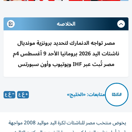
الخلاصه
مصر تواجه الدنمارك لتحديد برونزية مونديال
ناشئات اليد 2026 برومانيا الأحد 9 أغسطس 4م
مصر تُبث عبر IHF ويوتيوب وأون سبورتس
متابعات: «الخليج»
يخوض منتخب مصر للناشئات لكرة اليد مواليد 2008 مواجهة