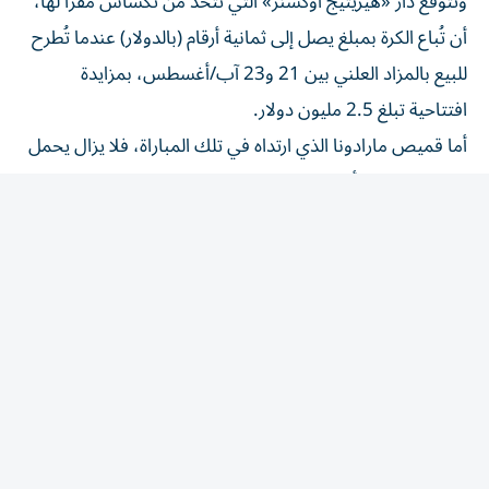
أن تُباع الكرة بمبلغ يصل إلى ثمانية أرقام (بالدولار) عندما تُطرح
للبيع بالمزاد العلني بين 21 و23 آب/أغسطس، بمزايدة
افتتاحية تبلغ 2.5 مليون دولار.
أما قميص مارادونا الذي ارتداه في تلك المباراة، فلا يزال يحمل
الرقم القياسي كأغلى قميص كرة قدم في التاريخ؛ إذ بيع مقابل
9.3 مليون دولار.
وتجدد التوتر بين الخصمين القديمين في مباراة نصف نهائي
كأس العالم التي أُقيمت بأمريكا الشمالية هذا الصيف، حيث
تفوق فيها المنتخب الأمريكي الجنوبي (2-1)، قبل أن يخسر في
النهائي ضد إسبانيا (0-1).
ويخوض الطرفان أيضاً نزاعاً سياسياً طويل الأمد حول السيادة
على جزر فوكلاند.