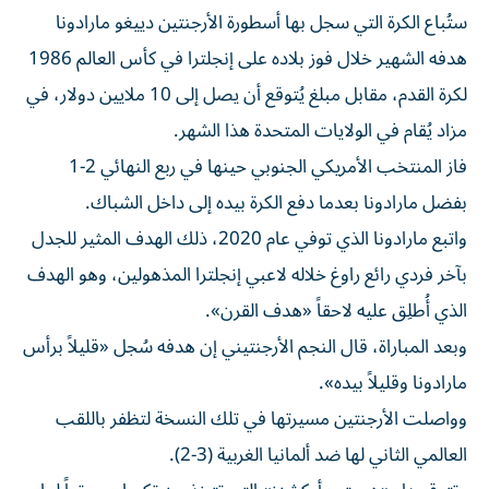
ستُباع الكرة التي سجل بها أسطورة الأرجنتين دييغو مارادونا
هدفه الشهير خلال فوز بلاده على إنجلترا في كأس العالم 1986
لكرة القدم، مقابل مبلغ يُتوقع أن يصل إلى 10 ملايين دولار، في
مزاد يُقام في الولايات المتحدة هذا الشهر.
فاز المنتخب الأمريكي الجنوبي حينها في ربع النهائي 2-1
بفضل مارادونا بعدما دفع الكرة بيده إلى داخل الشباك.
واتبع مارادونا الذي توفي عام 2020، ذلك الهدف المثير للجدل
بآخر فردي رائع راوغ خلاله لاعبي إنجلترا المذهولين، وهو الهدف
الذي أُطلِق عليه لاحقاً «هدف القرن».
وبعد المباراة، قال النجم الأرجنتيني إن هدفه سُجل «قليلاً برأس
مارادونا وقليلاً بيده».
وواصلت الأرجنتين مسيرتها في تلك النسخة لتظفر باللقب
العالمي الثاني لها ضد ألمانيا الغربية (3-2).
وتتوقع دار «هيريتيج أوكشنز» التي تتخذ من تكساس مقراً لها،