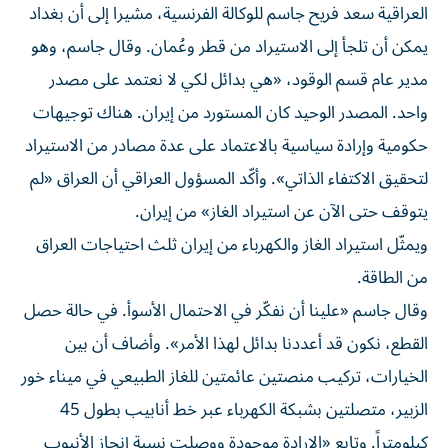
العراقية سعد فريح جاسم للوكالة الفرنسية، مشيرا إلى أن بغداد
يمكن أن تلجأ إلى الاستيراد من قطر وعُمان. وقال جاسم، وهو
مدير عام قسم الوقود، «هي بدائل لكي لا نعتمد على مصدر
واحد. المصدر الوحيد كان المستورد من إيران. هناك توجيهات
حكومية وإرادة سياسية بالاعتماد على عدة مصادر من الاستيراد
لتحقيق الاكتفاء الذاتي». وأكّد المسؤول العراقي أن العراق «لم
يتوقف حتى الآن عن استيراد الغاز» من إيران.
ويمثّل استيراد الغاز والكهرباء من إيران ثلث احتياجات العراق
من الطاقة.
وقال جاسم «علينا أن نفكّر في الاحتمال الأسوأ. في حالة حصل
القطع، نكون قد أعددنا بدائل لهذا الأمر». وأضاف أن بين
الخيارات، تركيب منصتين عائمتين للغاز الطبيعي في ميناء خور
الزبير، متصلتين بشبكة الكهرباء عبر خط أنابيب بطول 45
كيلومتراً. وتابع «الإرادة موجودة ووصلت نسبة إنجاز الأنبوب