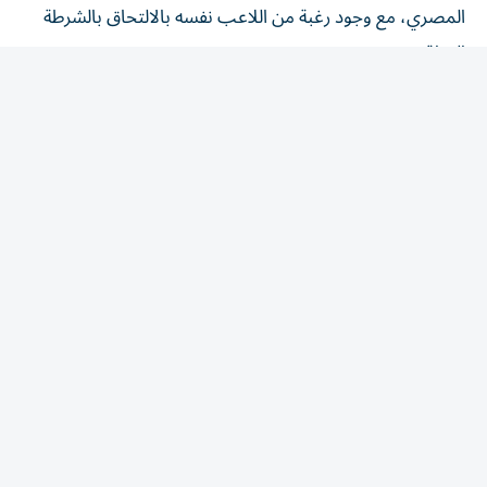
العراقي».
عرب وعالم
/
العرب
رئيس البرلمان العربي يدين
الانفجار الإرهابي بريف دمشق
7 أغسطس 2026 23:52 مساء
|
آخر تحديث:
8 أغسطس 00:15 2026
دقائق القراءة - 1
دقائق القراءة - 1
استمع
شارك