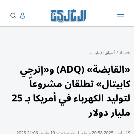
اقتصاد
/
أسواق الإمارات
«القابضة» (ADQ) و«إنرجي
كابيتال» تطلقان مشروعاً
لتوليد الكهرباء في أمريكا بـ 25
مليار دولار
19 مارس 2025 20:58 مساء
|
آخر تحديث:
19 مارس 21:06 2025