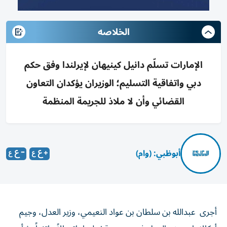
الخلاصه
الإمارات تسلّم دانيل كينيهان لإيرلندا وفق حكم
دبي واتفاقية التسليم؛ الوزيران يؤكدان التعاون
القضائي وأن لا ملاذ للجريمة المنظمة
أبوظبي: (وام)
أجرى عبدالله بن سلطان بن عواد النعيمي، وزير العدل، وجيم
أوكالاهان، وزير العدل في جمهورية إيرلندا، اتصالاً هاتفياً بشأن