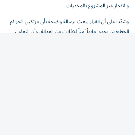
وشدّدا على أن القرار يبعث برسالة واضحة بأن مرتكبي الجرائم
الخطرة لن يجدوا ملاذاً آمناً للإفلات من العدالة، وأن التعاون
الدولي يمثل ركيزة أساسية في ملاحقة العناصر الإجرامية الخطرة
وتقديمها إلى القضاء.
تعزيز التعاون القضائي
وجدّد عبدالله بن سلطان بن عواد النعيمي التزام دولة الإمارات
بمواصلة تعزيز التعاون القضائي مع جمهورية إيرلندا وشراكاتها
القضائية مع المجتمع الدولي، مؤكداً أن هذا الإنجاز يعكس
مكانة الدولة شريكاً دولياً موثوقاً في مجال التعاون القضائي،
ونهجها الراسخ في دعم الجهود الدولية لمكافحة الجريمة
المنظمة العابرة للحدود، وملاحقة مرتكبي الجرائم الخطرة، ومنع