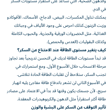
والدهون الصحية، التي تساعد على استقرار مستويات السكر
في الدم.
يمكنك تناول المكسرات، البيض، الدجاج، الأسماك، الأفوكادو
وزيت الزيتون.كذلك احرص على وجود الألياف في وجباتك
الغذائية، مثل الخضروات الورقية والجذرية، والحبوب الكاملة
وكذلك البقوليات (العدس والحمص).
كيف يتغير مستوى الطاقة عند الامتناع عن السكر؟
قد تبدأ مستويات الطاقة لديك في التحسن تدريجياً بعد تجاوز
مرحلة الانسحاب خلال الأسبوع الأول. ومع استمرارك في
تجنب السكر، ستلاحظ أن تقلبات الطاقة الحادة تتلاشى.
في الأسبوع الثاني لن تشعر باندفاع طاقة مفاجئ يليه انهيار
سريع، لأن جسمك يكون وقتها قد بدأ في الاعتماد على مصادر
طاقة أكثر استقراراً مثل الدهون والكربوهيدرات المعقدة.
تأثير التوقف عن السكر على البشرة والوزن