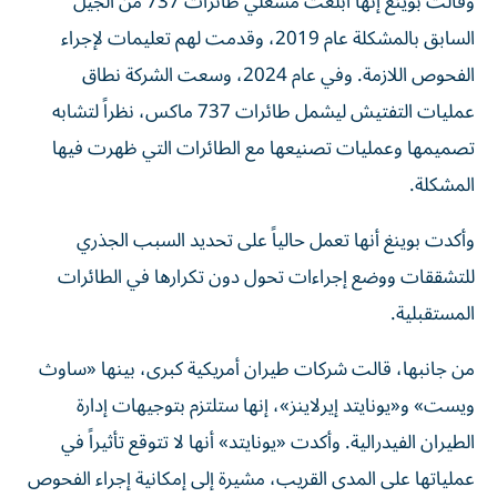
وقالت بوينغ إنها أبلغت مشغلي طائرات 737 من الجيل
السابق بالمشكلة عام 2019، وقدمت لهم تعليمات لإجراء
الفحوص اللازمة. وفي عام 2024، وسعت الشركة نطاق
عمليات التفتيش ليشمل طائرات 737 ماكس، نظراً لتشابه
تصميمها وعمليات تصنيعها مع الطائرات التي ظهرت فيها
المشكلة.
وأكدت بوينغ أنها تعمل حالياً على تحديد السبب الجذري
للتشققات ووضع إجراءات تحول دون تكرارها في الطائرات
المستقبلية.
من جانبها، قالت شركات طيران أمريكية كبرى، بينها «ساوث
ويست» و«يونايتد إيرلاينز»، إنها ستلتزم بتوجيهات إدارة
الطيران الفيدرالية. وأكدت «يونايتد» أنها لا تتوقع تأثيراً في
عملياتها على المدى القريب، مشيرة إلى إمكانية إجراء الفحوص