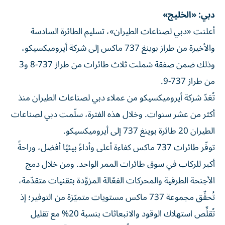
دبي: «الخليج»
أعلنت «دبي لصناعات الطيران»، تسليم الطائرة السادسة
والأخيرة من طراز بوينغ 737 ماكس إلى شركة أيروميكسيكو،
وذلك ضمن صفقة شملت ثلاث طائرات من طراز 737-8 و3
من طراز 737-9.
تُعَدّ شركة أيروميكسيكو من عملاء دبي لصناعات الطيران منذ
أكثر من عشر سنوات. وخلال هذه الفترة، سلّمت دبي لصناعات
الطيران 20 طائرة بوينغ 737 إلى أيروميكسيكو.
توفّر طائرات 737 ماكس كفاءة أعلى وأداءً بيئيًا أفضل، وراحةً
أكبر للركاب في سوق طائرات الممر الواحد. ومن خلال دمج
الأجنحة الطرفية والمحركات الفعّالة المزوَّدة بتقنيات متقدّمة،
تُحقِّق مجموعة 737 ماكس مستويات متميّزة من التوفير؛ إذ
تُقلِّص استهلاك الوقود والانبعاثات بنسبة 20% مع تقليل