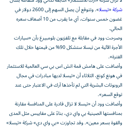
لا تزال شركة «آرك للاستثمار» التابعة لكاثي وود متفائلة بشأن
شركة
«
تيسلا
». وتتوقع أن يصل السهم إلى 2600 دولار في
غضون خمس سنوات، أي ما يقرب من 10 أضعاف سعره
الحالي.
وصرحت وود في مقابلة مع تلفزيون بلومبيرغ بأن «سيارات
الأجرة الآلية من تيسلا ستشكل 90% من قيمتها خلال تلك
الفترة».
وأضافت على هامش قمة اتش اس بي سي العالمية للاستثمار
في هونغ كونغ، الثلاثاء أن «تيسلا لديها مبادرات في مجال
الروبوتات البشرية التي لم تأخذها آرك في الاعتبار حتى عند
توقع السعر».
وأضافت وود أن «تيسلا لا تزال قادرة على المنافسة مقارنة
بمنافستها الصينية بي واي دي، بناءً على مقاييس مثل المدى
والقوة بسعر معين». وقد تجاوزت «بي واي دي» شركة «تيسلا»