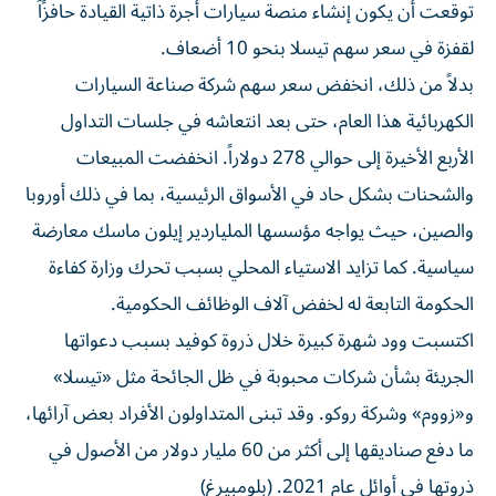
توقعت أن يكون إنشاء منصة سيارات أجرة ذاتية القيادة حافزًاً
لقفزة في سعر سهم تيسلا بنحو 10 أضعاف.
بدلاً من ذلك، انخفض سعر سهم شركة صناعة السيارات
الكهربائية هذا العام، حتى بعد انتعاشه في جلسات التداول
الأربع الأخيرة إلى حوالي 278 دولاراً. انخفضت المبيعات
والشحنات بشكل حاد في الأسواق الرئيسية، بما في ذلك أوروبا
والصين، حيث يواجه مؤسسها الملياردير إيلون ماسك معارضة
سياسية. كما تزايد الاستياء المحلي بسبب تحرك وزارة كفاءة
الحكومة التابعة له لخفض آلاف الوظائف الحكومية.
اكتسبت وود شهرة كبيرة خلال ذروة كوفيد بسبب دعواتها
الجريئة بشأن شركات محبوبة في ظل الجائحة مثل «تيسلا»
و«زووم» وشركة روكو. وقد تبنى المتداولون الأفراد بعض آرائها،
ما دفع صناديقها إلى أكثر من 60 مليار دولار من الأصول في
ذروتها في أوائل عام 2021. (بلومبيرغ)