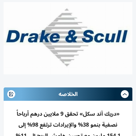
الخلاصه
«دريك آند سكل» تحقق 9 ملايين درهم أرباحاً
نصفية بنمو 38% والإيرادات ترتفع 98% إلى
154.1 مليون مع تحسن هامش الربح إلى 11%