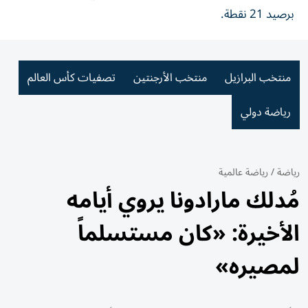
برصيد 21 نقطة.
منتخب البرازيل
منتخب الأرجنتين
تصفيات كأس العالم
رياضة دولي
رياضة
/
رياضة عالمية
مُدلك مارادونا يروي أيامه
الأخيرة: «كان مستسلماً
لمصيره»