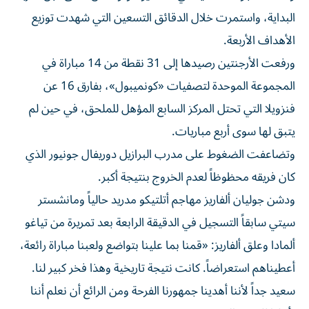
البداية، واستمرت خلال الدقائق التسعين التي شهدت توزيع
الأهداف الأربعة.
ورفعت الأرجنتين رصيدها إلى 31 نقطة من 14 مباراة في
المجموعة الموحدة لتصفيات «كونميبول»، بفارق 16 عن
فنزويلا التي تحتل المركز السابع المؤهل للملحق، في حين لم
يتبق لها سوى أربع مباريات.
وتضاعفت الضغوط على مدرب البرازيل دوريفال جونيور الذي
كان فريقه محظوظاً لعدم الخروج بنتيجة أكبر.
ودشن جوليان ألفاريز مهاجم أتلتيكو مدريد حالياً ومانشستر
سيتي سابقاً التسجيل في الدقيقة الرابعة بعد تمريرة من تياغو
ألمادا وعلق ألفاريز: «قمنا بما علينا بتواضع ولعبنا مباراة رائعة،
أعطيناهم استعراضاً. كانت نتيجة تاريخية وهذا فخر كبير لنا.
سعيد جداً لأننا أهدينا جمهورنا الفرحة ومن الرائع أن نعلم أننا