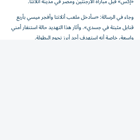
وجاء في الرسالة: «سأدخل ملعب أتلانتا وأفجر ميسي بأربع
قنابل مثبتة في جسدي». وأثار هذا التهديد حالة استنفار أمني
واسعة، خاصة أنه استهدف أحد أبرز نجوم البطولة.
اتصال يكشف مخططاً أكثر خطورة
وكشفت الوثائق عن أن أخطر التهديدات جاء عبر اتصال هاتفي
تلقاه مطار دالاس، ادعى خلاله أحد الأشخاص أنه برفقة
شخصين آخرين في طريقهم إلى الملعب حاملين قنابل محلية
الصنع وبندقية نصف آلية من طراز AR-15.
وأوضح المتصل أن الهجوم يستهدف أفراد الشرطة ولاعبي
المنتخبين، مع ذكر اسم ليونيل ميسي على وجه الخصوص
باعتباره الهدف الرئيسي.