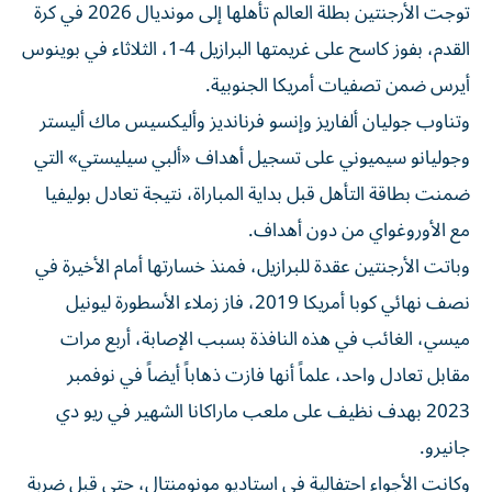
توجت الأرجنتين بطلة العالم تأهلها إلى مونديال 2026 في كرة
القدم، بفوز كاسح على غريمتها البرازيل 4-1، الثلاثاء في بوينوس
أيرس ضمن تصفيات أمريكا الجنوبية.
وتناوب جوليان ألفاريز وإنسو فرنانديز وأليكسيس ماك أليستر
وجوليانو سيميوني على تسجيل أهداف «ألبي سيليستي» التي
ضمنت بطاقة التأهل قبل بداية المباراة، نتيجة تعادل بوليفيا
مع الأوروغواي من دون أهداف.
وباتت الأرجنتين عقدة للبرازيل، فمنذ خسارتها أمام الأخيرة في
نصف نهائي كوبا أمريكا 2019، فاز زملاء الأسطورة ليونيل
ميسي، الغائب في هذه النافذة بسبب الإصابة، أربع مرات
مقابل تعادل واحد، علماً أنها فازت ذهاباً أيضاً في نوفمبر
2023 بهدف نظيف على ملعب ماراكانا الشهير في ريو دي
جانيرو.
وكانت الأجواء احتفالية في استاديو مونومنتال، حتى قبل ضربة