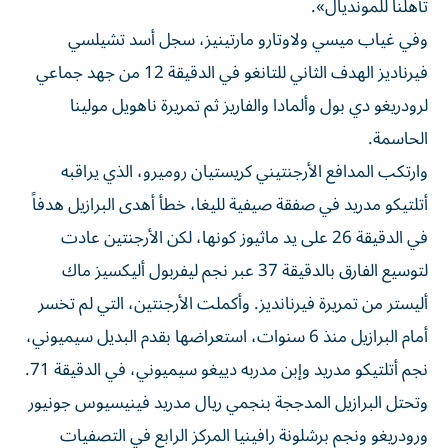
تأهلنا للمونديال».
وفي غياب ميسي ولاوتارو مارتينيز، سجل أسد تشيلسي
فيرناديز الهدف الثاني للتانغو في الدقيقة 12 من جهد جماعي
لرودريغو دي بول وألمادا والفاريز ثم تمريرة ناهويل مولينا
الحاسمة.
وارتكب المدافع الأرجنتيني كريستيان روميرو، الذي يراقبه
أتلتيكو مدريد في صفقة صيفية لليغا، خطأ أهدى البرازيل هدفاً
في الدقيقة 26 على يد ماثيوز كونها، لكن الأرجنتين عادت
لتوسيع الفارق بالدقيقة 37 عبر نجم ليفربول أليكسيز ماك
أليستر من تمريرة فيرنانديز. وأكملت الأرجنتين، التي لم تخسر
أمام البرازيل منذ 6 سنوات، استعراضها بقدم البديل سيميوني،
نجم أتلتيكو مدريد وإبن مدربه دييغو سيميوني، في الدقيقة 71.
وتحتل البرازيل المدججة بنجمي ريال مدريد فينيسيوس جونيور
ورودريغو ونجم برشلونة رافينيا المركز الرابع في التصفيات