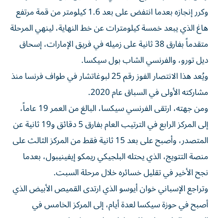
وكرر إنجازه بعدما انتفض على بعد 1.6 كيلومتر من قمة مرتفع
هاغ الذي يبعد خمسة كيلومترات عن خط النهاية، لينهي المرحلة
متقدماً بفارق 38 ثانية على زميله في فريق الإمارات، إسحاق
ديل تورو، والفرنسي الشاب بول سيكسا.
ويُعد هذا الانتصار الفوز رقم 25 لبوغاتشار في طواف فرنسا منذ
مشاركته الأولى في السباق عام 2020.
ومن جهته، ارتقى الفرنسي سيكسا، البالغ من العمر 19 عاماً،
إلى المركز الرابع في الترتيب العام بفارق 5 دقائق و19 ثانية عن
المتصدر، وأصبح على بعد 15 ثانية فقط من المركز الثالث على
منصة التتويج، الذي يحتله البلجيكي ريمكو إيفينيبول، بعدما
نجح الأخير في تقليل خسائره خلال مرحلة السبت.
وتراجع الإسباني خوان أيوسو الذي ارتدى القميص الأبيض الذي
أصبح في حوزة سيكسا لعدة أيام، إلى المركز الخامس في