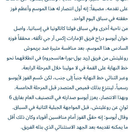
على تقدمه، مضيفاً: إنه أول انتصار له هذا الموسم وأعظم فوز
حققته في سباق اليوم الواحد.
من ناحية أخرى وفي سباق فولتا كاتالونيا في إسبانيا، واصل
خوان أيوسو دراج فريق الإمارات إكس آر جي تألقه، محققاً فوزه
السادس هذا الموسم، بعد منافسة مثيرة ضد بريموش
روغليتش من فريق (ريد بول-بورا-هانسجروه) في انطلاقهما نحو
خط النهاية على القمة في لا مولينا خلال المرحلة الرابعة.
وعبر الثنائي خط النهاية جنباً إلى جنب، لكن حُسم الفوز لأيوسو
رسمياً، لينتزع بذلك قميص المتصدر قبل المرحلة الخامسة.
وبهذا الانتصار، يعزز أيوسو صدارته في التصنيف العام بفارق 6
ثوانٍ عن روغليتش، قبل المواجهة الجبلية الثانية في السباق.
وقال أيوسو: إنه حققّ الفوز أمام منافسين أقوياء وكان ذلك أقل
ما يمكنه تقديمه بعد الجهد الاستثنائي الذي بذله الفريق.