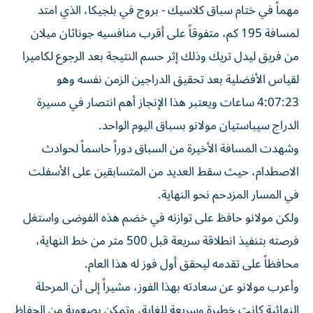
مهماً في ختام سباق كلاسيك - بروج في بلجيكا، الذي امتد
لمسافة 195 كم، متفوقاً على أقرب منافسيه جوناثان ميلان
من فريق ليدل تريك وذلك إثر حسم النتيجة بعد الرجوع لكاميرا
لقياس الأفضلية بعد تحقيق الدراجين الزمن نفسه وهو
4:07:23 ساعات ويعتبر هذا الإنجاز أهم انتصار في مسيرة
الدراج سيباستيان مولانو بسباق اليوم الواحد.
وشهدت المسافة الأخيرة من السباق دوراً حاسماً لحوادث
الاصطدام، حيث سقط العديد من المتسابقين على الأسفلت
في المسار المزدحم نحو النهاية.
ولكن مولانو حافظ على توازنه في خضم هذه الفوضى واستغل
فرصته بتنفيذ انطلاقة سريعة قبل 500 متر من خط النهاية،
محافظاً على تقدمه ليحقق أول فوز له هذا العام.
وأعرب مولانو عن سعادته بهذا الفوز، مشيراً إلى أن المرحلة
النهائية كانت خطيرة وسريعة للغاية، وتمكن بصعوبة من الحفاظ