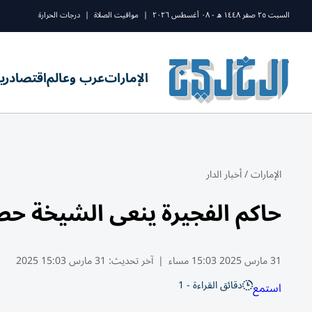
السبت ٢٥ صفر ١٤٤٨ ه - ٠٨ أغسطس ٢٠٢٦
|
مواقيت الصلاة
|
درجات الحرارة
الإمارات
عرب وعالم
اقتصاد
ري
الإمارات
/
أخبار الدار
حاكم الفجيرة ينعى الشيخة 
31 مارس 2025 15:03 مساء
|
آخر تحديث:
31 مارس 15:03 2025
دقائق القراءة - 1
استمع