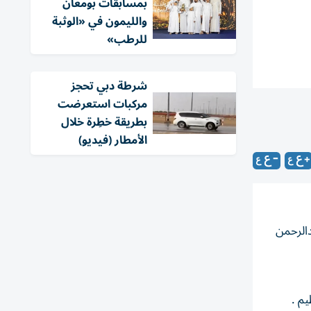
بمسابقات بومعان
والليمون في «الوثبة
للرطب»
شرطة دبي تحجز
مركبات استعرضت
بطريقة خطِرة خلال
الأمطار (فيديو)
الرحمن
يم .