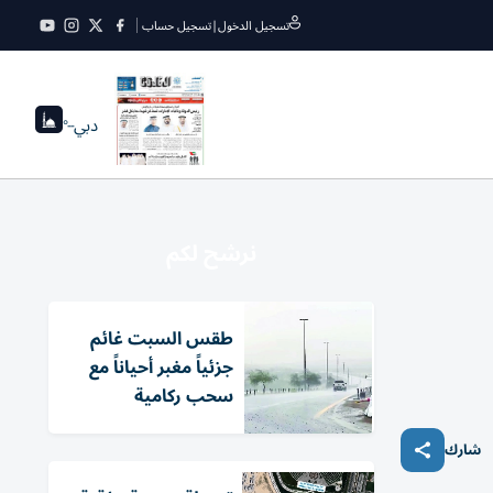
تسجيل الدخول
|
تسجيل حساب
دبي
--°
نرشح لكم
طقس السبت غائم
جزئياً مغبر أحياناً مع
سحب ركامية
شارك