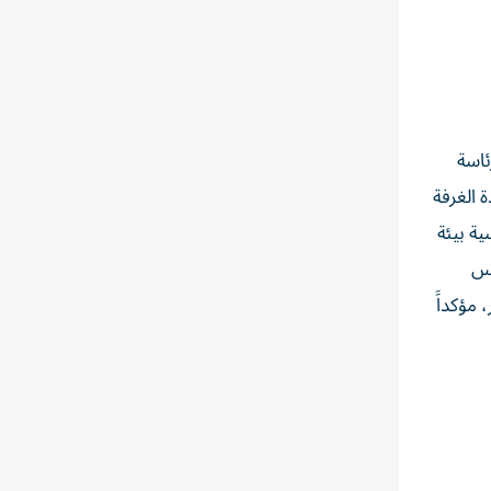
جارة وصناعة الفجيرة للدورة السادسة عشرة «2026-2029»، برئاسة
 الغرفة
ية بيئة
يس
مؤكداََ