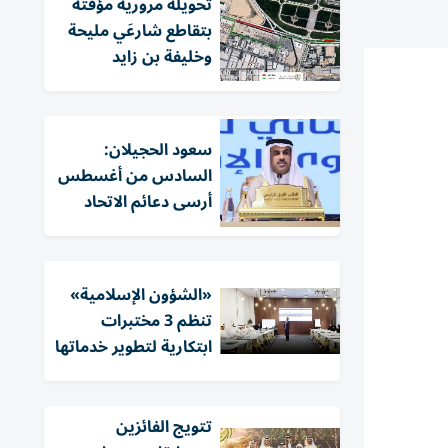
تحويلة مرورية مؤقتة
بتقاطع شارعَي مليحة
وخليفة بن زايد
سعود الحجيلان:
السادس من أغسطس
أرسى دعائم الاتحاد
«الشؤون الإسلامية»
تنظم 3 مختبرات
ابتكارية لتطوير خدماتها
تتويج الفائزين