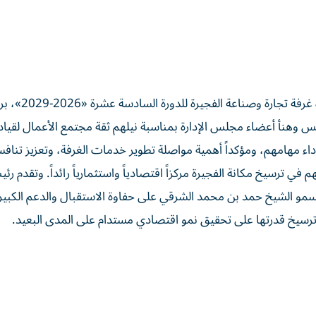
جاء ذلك خلال استقبال سموه في قصر الرميلة، مجلس إدارة غرفة ت
 وهنأ أعضاء مجلس الإدارة بمناسبة نيلهم ثقة مجتمع الأعمال لقيادة
داء مهامهم، ومؤكداً أهمية مواصلة تطوير خدمات الغرفة، وتعزيز تنافس
ي ترسيخ مكانة الفجيرة مركزاً اقتصادياً واستثمارياً رائداً. وتقدم رئ
مو الشيخ حمد بن محمد الشرقي على حفاوة الاستقبال والدعم الكبير، 
ترسيخ قدرتها على تحقيق نمو اقتصادي مستدام على المدى البعيد.