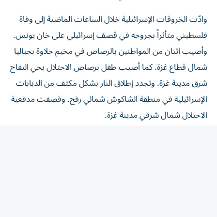
وادّت الخروقات الإسرائيلية خلال الساعات الماضية إلى وفاة
فلسطيني متأثراً بجروحه في قصف إسرائيلي على خان يونس.
وأصيب اثنان من المواطنين بالرصاص في مخيم حلاوة بجباليا
شمال قطاع غزة. كما أصيب طفل برصاص الاحتلال بحي التفاح
شرق مدينة غزة. وتجدد إطلاق النار بشكل مكثف من الدبابات
الإسرائيلية في منطقة الشاكوش شمالي رفح. وقصفت مدفعية
الاحتلال شمال شرقي مدينة غزة.
من جهة أخرى، دعا وزراء إسرائيليون إلى استئناف الإبادة
الجماعية بحق الفلسطينيين في قطاع غزة، وإلى رفض «خريطة
الطريق» لتنفيذ المرحلة الثانية من خطة ترامب لوقف إطلاق
النار. وعقد «الكابينت» مساء الخميس جلسة لبحث خريطة
الطريق، وإنها شهدت دعوات من الوزراء زئيف إلكين وبتسلئيل
سموتريتش وأوريت ستروك وآفي ديختر إلى استئناف