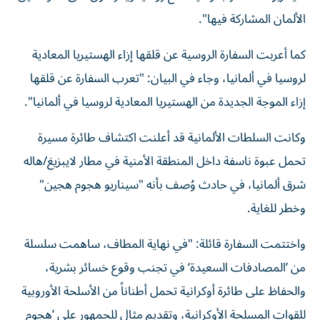
الألمان المشاركة فيها".
كما أعربت السفارة الروسية عن قلقها إزاء الهستيريا المعادية
لروسيا في ألمانيا، وجاء في البيان: "تعرب السفارة عن قلقها
إزاء الموجة الجديدة من الهستيريا المعادية لروسيا في ألمانيا".
وكانت السلطات الألمانية قد أعلنت اكتشاف طائرة مسيرة
تحمل عبوة ناسفة داخل المنطقة الأمنية في مطار لايبزيغ/هاله
شرق ألمانيا، في حادث وُصف بأنه "سيناريو هجوم هجين"
وخطر للغاية.
واختتمت السفارة قائلة: "في نهاية المطاف، ساهمت سلسلة
من ’المصادفات السعيدة‘ في تجنب وقوع خسائر بشرية،
والحفاظ على طائرة أوكرانية تحمل أطناناً من الأسلحة الأوروبية
للقوات المسلحة الأوكرانية، وتقديم مثال للجمهور على ’هجوم