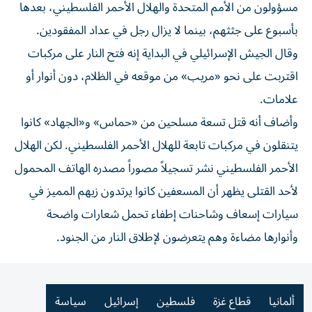
مسؤولون من الأمم المتحدة والهلال الأحمر الفلسطيني، بعدها
بأسبوع على جثثهم، بينما لا يزال رجل في عداد المفقودين.
وقال الجيش الإسرائيلي في البداية إنه فتح النار على مركبات
اقتربت على نحو «مريب» من موقعه في الظلام، دون أنوار أو
علامات.
وأضاف أنه قتل تسعة مسلحين من «حماس» و«الجهاد» كانوا
يتنقلون في مركبات تابعة للهلال الأحمر الفلسطيني. لكن الهلال
الأحمر الفلسطيني نشر تسجيلاً مصوراً مصدره الهاتف المحمول
لأحد القتلى يظهر أن المسعفين كانوا يرتدون زيهم المميز في
سيارات إسعاف وشاحنات إطفاء تحمل شعارات واضحة
وأنوارها مضاءة وهم يتعرضون لإطلاق النار من الجنود.
ألمانيا
قطاع غزة
فلسطين
إسرائيل
سياسة