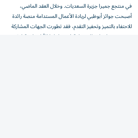
في منتجع جميرا جزيرة السعديات. وخلال العقد الماضي،
أصبحت جوائز أبوظبي لريادة الأعمال المستدامة منصة رائدة
للاحتفاء بالتميز وتحفيز التقدم، فقد تطورت الجهات المشاركة
من تبني ممارسات الاستدامة في مراحلها الأولى إلى قيادة
تغييرات مؤسسية أوسع نطاقاً، ما أسهم في رفع معايير الأعمال
المسؤولة في إمارة أبوظبي وخارجها.
وتدعو دورة عام 2026 المؤسسات إلى استعراض إنجازاتها
والمشاركة في الاحتفاء بعقد من الطموح والتعاون والأثر
الإيجابي.
نتائج ملموسة
من جانبها، قالت الدكتورة شيخة سالم الظاهري، الأمين العام
لهيئة البيئة - أبوظبي، إنه مع الاحتفال بمرور عشرة أعوام على