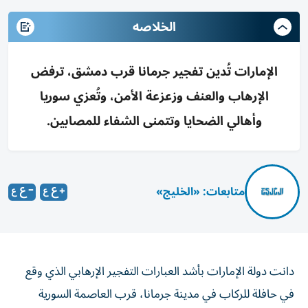
الخلاصه
الإمارات تُدين تفجير جرمانا قرب دمشق، ترفض
الإرهاب والعنف وزعزعة الأمن، وتُعزي سوريا
وأهالي الضحايا وتتمنى الشفاء للمصابين.
متابعات: «الخليج»
دانت دولة الإمارات بأشد العبارات التفجير الإرهابي الذي وقع
في حافلة للركاب في مدينة جرمانا، قرب العاصمة السورية
دمشق، وتسبب في مقتل وإصابة عدد من الأشخاص.