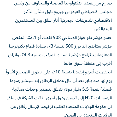
صارخ من إنفيديا التكنولوجيا العالمية والمخاوف من رئيس
مجلس الاحتياطي الفيدرالي جيروم باول بشأن التأثير
الاقتصادي للتعريفات الجمركية أثار القلق بين المستثمرين
المتهالكين.
خسر مؤشر داو جونز الصناعي 908 نقطة، أو 2.1٪. انخفض
مؤشر ستاندرد آند بورز 500 بنسبة 3٪، بقيادة قطاع تكنولوجيا
المعلومات. تراجع مؤشر ناسداك المركب بنسبة 4.3٪، وانزلق
أقرب إلى منطقة سوق هابط.
انخفضت أسهم إنفيديا بنسبة 10٪، على الطريق الصحيح لأسوأ
يوم لها منذ يناير بعد أن قال عملاق الرقائق إنه سينشر رسوما
فصلية بقيمة 5.5 مليار دولار تتعلق بتصدير وحدات معالجة
الرسومات H20 إلى الصين ودول أخرى. قالت الشركة في ملف
إن حكومة الولايات المتحدة تطلب ترخيصا لإرسال رقائق من
الولايات المتحدة إلى الصين.