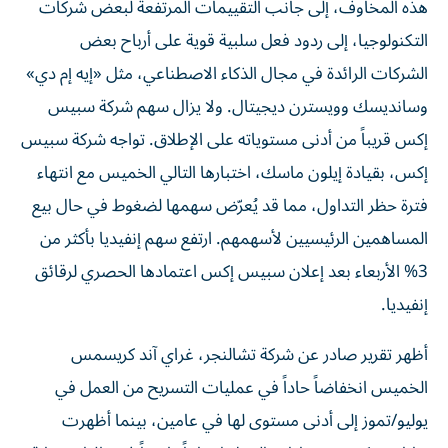
هذه المخاوف، إلى جانب التقييمات المرتفعة لبعض شركات
التكنولوجيا، إلى ردود فعل سلبية قوية على أرباح بعض
الشركات الرائدة في مجال الذكاء الاصطناعي، مثل «إيه إم دي»
وسانديسك وويسترن ديجيتال. ولا يزال سهم شركة سبيس
إكس قريباً من أدنى مستوياته على الإطلاق. تواجه شركة سبيس
إكس، بقيادة إيلون ماسك، اختبارها التالي الخميس مع انتهاء
فترة حظر التداول، مما قد يُعرّض سهمها لضغوط في حال بيع
المساهمين الرئيسيين لأسهمهم. ارتفع سهم إنفيديا بأكثر من
3% الأربعاء بعد إعلان سبيس إكس اعتمادها الحصري لرقائق
إنفيديا.
أظهر تقرير صادر عن شركة تشالنجر، غراي آند كريسمس
الخميس انخفاضاً حاداً في عمليات التسريح من العمل في
يوليو/تموز إلى أدنى مستوى لها في عامين، بينما أظهرت