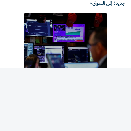
قفز مؤشر ستاندرد آند بورز 500 الذي يعرف اختصاراً بـ«إس آند
بي 500» هذا الأسبوع ليسجل الثلاثاء أول إغلاق قياسي له منذ
شهر يونيو، وللمرة الأأولى فوق مستوى 7700 نقطة، مدعوماً
بأرباح شركات فاقت التوقعات وانخفاض آخر في أسعار النفط
وسط تزايد الآمال بإعادة فتح مضيق هرمز أمام حركة الملاحة
البحرية.