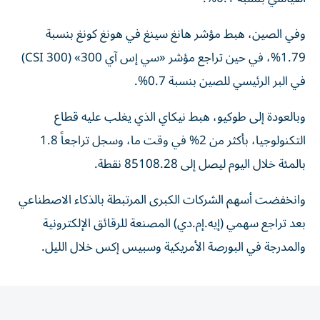
وفي الصين، هبط مؤشر هانغ سينغ في هونغ كونغ بنسبة
1.79%، في حين تراجع مؤشر «سي إس آي 300» (CSI 300)
في البر الرئيسي للصين بنسبة 0.7%.
وبالعودة إلى طوكيو، هبط نيكاي الذي يغلب عليه قطاع
التكنولوجيا، بأكثر من 2% في وقت ما، وسجل تراجعاً 1.8
بالمئة خلال اليوم ‌ليصل إلى 85108.28 نقطة.
وانخفضت أسهم الشركات الكبرى المرتبطة بالذكاء الاصطناعي
بعد تراجع سهمي (إيه.إم.دي) المصنعة للرقائق الإلكترونية
والمدرجة في البورصة الأمريكية وسبيس إكس خلال الليل.