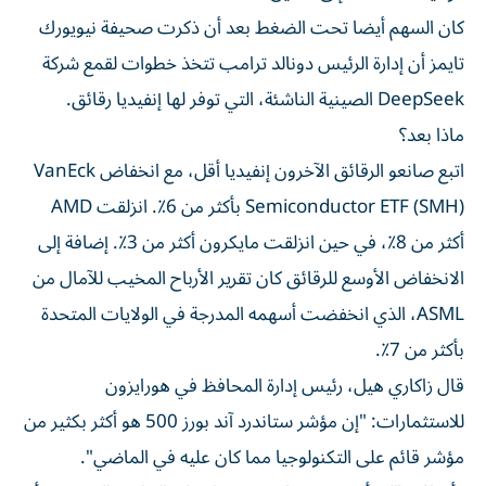
كان السهم أيضا تحت الضغط بعد أن ذكرت صحيفة نيويورك
تايمز أن إدارة الرئيس دونالد ترامب تتخذ خطوات لقمع شركة
DeepSeek الصينية الناشئة، التي توفر لها إنفيديا رقائق.
ماذا بعد؟
اتبع صانعو الرقائق الآخرون إنفيديا أقل، مع انخفاض VanEck
Semiconductor ETF (SMH) بأكثر من 6٪. انزلقت AMD
أكثر من 8٪، في حين انزلقت مايكرون أكثر من 3٪. إضافة إلى
الانخفاض الأوسع للرقائق كان تقرير الأرباح المخيب للآمال من
ASML، الذي انخفضت أسهمه المدرجة في الولايات المتحدة
بأكثر من 7٪.
قال زاكاري هيل، رئيس إدارة المحافظ في هورايزون
للاستثمارات: "إن مؤشر ستاندرد آند بورز 500 هو أكثر بكثير من
مؤشر قائم على التكنولوجيا مما كان عليه في الماضي".