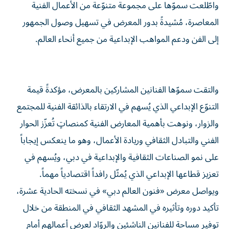
واطّلعت سموّها على مجموعة متنوّعة من الأعمال الفنية
المعاصرة، مُشيدةً بدور المعرض في تسهيل وصول الجمهور
إلى الفن ودعم المواهب الإبداعية من جميع أنحاء العالم.
والتقت سموّها الفنانين المشاركين بالمعرض، مؤكدةً قيمة
التنوّع الإبداعي الذي يُسهم في الارتقاء بالذائقة الفنية للمجتمع
والزوار، ونوهت بأهمية المعارض الفنية كمنصاتٍ تُعزّز الحوار
الفني والتبادل الثقافي وريادة الأعمال، وهو ما ينعكس إيجاباً
على نمو الصناعات الثقافية والإبداعية في دبي، ويُسهم في
تعزيز قطاعها الإبداعي الذي يُمثّل رافداً اقتصادياً مهماً.
ويواصل معرض «فنون العالم دبي» في نسخته الحادية عشرة،
تأكيد دوره وتأثيره في المشهد الثقافي في المنطقة من خلال
توفير مساحة للفنانين الناشئين والروّاد لعرض أعمالهم أمام