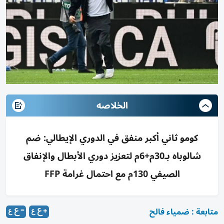
الخلاصه
كومو ثاني أكبر منفق في الدوري الإيطالي: ضم
شالوباه بـ30م+6م لتعزيز دوري الأبطال والإنفاق
الصيفي 130م مع احتمال غرامة FFP
متابعة : ضمياء فالح