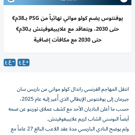
يوفنتوس يضم كولو مواني نهائياً من PSG بـ38م€
حتى 2030، ويتعاقد مع علايبيغوفيتش بـ30م€
حتى 2030 مع مكافآت إضافية
انتقل المهاجم الفرنسي راندال كولو مواني من باريس سان
جيرمان إلى يوفنتوس الإيطالي الذي أُعير إليه عام 2025،
حسب ما أعلن الناديان الأحد مع كشف عملاق تورينو عن ضمه
أيضاً البوسني الشاب كريم علايبيغوفيتش.
ولم يوضح النادي الباريسي مدة عقد اللاعب البالغ 27 عاماً مع
نادي «السيدة العجوز»،لكن الأخير أفاد بأنه «تم التوصل إلى