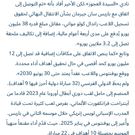
اتفاق مع باريس سان جيرمان بشأن الانتقال النهائي لحقوق
تسجيل اللاعب راندال كولو مواني، مقابل مبلغ قدره 38 مليون
يورو يُدفع على مدى أربعة أعوام مالية، إضافة إلى تكاليف ملحقة
تصل إلى 3.2 ملايين يورو».
وتابع «كما ينص الاتفاق على مكافآت إضافية قد تصل إلى 12
مليون يورو كحد أقصى في حال تحقيق أهداف أداء محددة.
ووقع يوفنتوس واللاعب عقداً يمتد حتى 30 يونيو 2030».
ولم يحظَ الدولي الفرنسي (32 مباراة دولية أحرز فيها 9 أهداف)،
المنضم إلى حامل لقب دوري أبطال أوروبا عام 2023 قادما من
آينتراخت فرانكفورت الألماني، بفرص لعب كثيرة تحت قيادة
المدرب الإسباني لويس إنريكي خلال موسمه الثاني في باريس.
وأُعير إلى يوفنتوس في يناير 2025، حيث قدّم أداء مقنعاً منهياً
الموسم بحصيلة 10 أهداف في 22 مباراة.