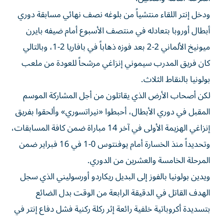
ودخل إنتر اللقاء منتشياً من بلوغه نصف نهائي مسابقة دوري
أبطال أوروبا بتعادله في منتصف الأسبوع أمام ضيفه بايرن
ميونيخ الألماني 2-2 بعد فوزه ذهاباً في بافاريا 2-1، وبالتالي
كان فريق المدرب سيموني إنزاغي مرشحاً للعودة من ملعب
بولونيا بالنقاط الثلاث.
لكن أصحاب الأرض الذي يقاتلون من أجل المشاركة الموسم
المقبل في دوري الأبطال، أحبطوا «نيراتسوري» وألحقوا بفريق
إنزاغي الهزيمة الأولى في آخر 14 مباراة ضمن كافة المسابقات،
وتحديداً منذ الخسارة أمام يوفنتوس 0-1 في 16 فبراير ضمن
المرحلة الخامسة والعشرين من الدوري.
ويدين بولونيا بالفوز إلى البديل ريكاردو أورسوليني الذي سجل
الهدف القاتل في الدقيقة الرابعة من الوقت بدل الضائع
بتسديدة أكروباتية خلفية رائعة إثر ركلة ركنية فشل دفاع إنتر في