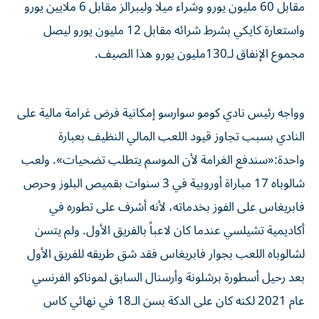
مقابل 60 مليون يورو وشراء ميلا وليبرالز مقابل 6 ملايين يورو
واستعارة كايكي بشرط شرائه مقابل 12 مليون يورو ليصل
مجموع الإنفاق لـ130مليون يورو هذا الصيف.
وواجه رئيس نادي كومو سوارسو إمكانية فرض غرامة مالية على
النادي بسبب تجاوز قيود اللعب المالي النظيف بعبارة
واحدة:«سندفع الغرامة لأن الموسم يتطلب تضحيات». ولعب
شالوباه 17 مباراة أوروبية في 3 سنوات بقميص البلوز وحرص
فابريغاس على الفوز بخدماته، لأنه أشرف على تطوره في
أكاديمية تشيلسي عندما كان لاعباً بالفريق الأول. ولم يتسن
لشالوباه اللعب بجوار فابريغاس فقد شق طريقه للفريق الأول
بعد رحيل أسطورة برشلونة وأرسنال السابق لموناكو الفرنسي
عام 2021 لكنه كان على الدكة بسن الـ18 في نهائي كاس