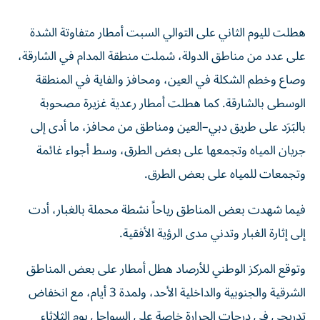
هطلت لليوم الثاني على التوالي السبت أمطار متفاوتة الشدة
على عدد من مناطق الدولة، شملت منطقة المدام في الشارقة،
وصاع وخطم الشكلة في العين، ومحافز والفاية في المنطقة
الوسطى بالشارقة. كما هطلت أمطار رعدية غزيرة مصحوبة
بالبَرَد على طريق دبي–العين ومناطق من محافز، ما أدى إلى
جريان المياه وتجمعها على بعض الطرق، وسط أجواء غائمة
وتجمعات للمياه على بعض الطرق.
فيما شهدت بعض المناطق رياحاً نشطة محملة بالغبار، أدت
إلى إثارة الغبار وتدني مدى الرؤية الأفقية.
وتوقع المركز الوطني للأرصاد هطل أمطار على بعض المناطق
الشرقية والجنوبية والداخلية الأحد، ولمدة 3 أيام، مع انخفاض
تدريجي في درجات الحرارة خاصة على السواحل يوم الثلاثاء