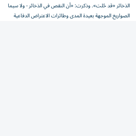
الذخائر «قد حُلت». وذكرت: «أن النقص في الذخائر - ولا سيما
الصواريخ الموجهة بعيدة المدى وطائرات الاعتراض الدفاعية
الجوية - كان أحد أسباب تراجع ترامب عن شنّ ضربات واسعة
النطاق ضد إيران في الأيام الأخيرة»، وفقاً لمصدر.
وكان ترامب قد صرّح يوم الاثنين بأنه ألغى «أكبر هجوم منذ
الحرب العالمية الثانية»، في انتظار نتائج المفاوضات بشأن
مضيق هرمز.
لكن ترامب رفض التقارير حول النقص في الذخائر، مهدداً بأنه
سيتم ملاحقة مسربي هذه التصريحات قضائياً، متوعداً إياهم
بالسجن لفترات طويلة.
وأعلنت الولايات المتحدة اتفاقيات لإنتاج ذخائر جديدة تشمل
صواريخ باتريوت للدفاع الجوي، لكن إنتاج الأسلحة قد يستغرق