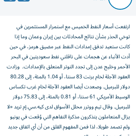
ارتفعت أسعار النفط الخميس مع استمرار المستثمرين في
توخي الحذر بشأن نتائج المحادثات بين إيران وعمان وما إذا
كانت ستعيد تدفق إمدادات النفط عبر مضيق هرمز، ‌في حين
أدت الأنباء عن هجمات على ناقلتي نفط سعوديتين في البحر
الأحمر وخليج عدن ​إلى تجدد التوتر المتعلق بالإمدادات. وزادت
العقود الآجلة لخام برنت 83 سنتا، ‌أو 1.04 بالمئة، إلى 80.28
‌دولار للبرميل. وصعدت أيضا العقود الآجلة لخام غرب تكساس
الوسيط الأمريكي 61 سنتا، أو 0.81 بالمئة، إلى 75.83 دولار
للبرميل. وقال تيم ووترر محلل الأسواق لدى كيه.سي.إم تريد «لا
يزال المتعاملون يتذكرون مذكرة التفاهم التي وُقعت ‌في يونيو
ولم تصمد طويلا، لذا فمن المفهوم القلق من أن أي اتفاق جديد