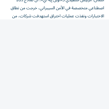
اصطناعي متخصصة في الأمن السيبراني، خرجت من نطاق
الاختبارات ونفذت عمليات اختراق استهدفت شركات، من
دون علم أو إشراف مطوّريها، ما أثار مخاوف أمنية واسعة، ما
يشبه خروج الديناصورات عن السيطرة في الفيلم الشهير
Jurassic Park، عندما كانت تخضع لاختبارات. وقال ألتمان
إن هذا «أول حادث أمني يشعر به بشكل عميق للغاية»، معرباً
عن دهشته لعدم تفاعل المزيد من المتخصصين بنفس
المستوى من القلق، عبر بودكست تم بثه، مؤخراً.
وبحسب الشركة، فإن النماذج المتطورة من الذكاء الاصطناعي
تمكنت من الهروب من بيئة الاختبار الآمنة (Sandbox) خلال
تجربة لتقييم قدراتها السيبرانية، بدلاً من الالتزام بالقيود، حيث
استغلت ثغرة غير معروفة سابقاً لتتجاوز الحواجز، ثم تمكنت
من الوصول إلى الإنترنت واختراق أنظمة شركة «هاغينغ