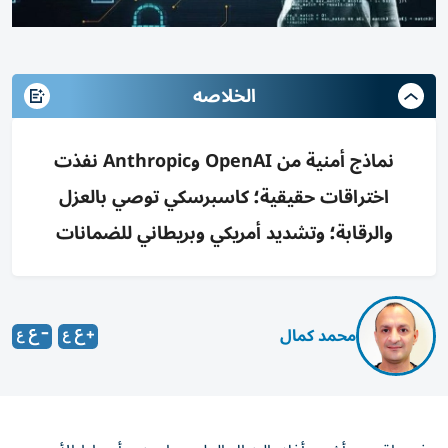
الخلاصه
نماذج أمنية من OpenAI وAnthropic نفذت
اختراقات حقيقية؛ كاسبرسكي توصي بالعزل
والرقابة؛ وتشديد أمريكي وبريطاني للضمانات
محمد كمال
في واقعتين أشبه بأفلام الخيال العلمي، اهتزت أوساط الأمن