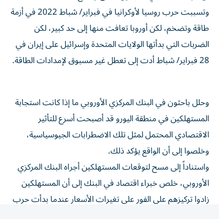
وتسببت حرب روسيا ‌لأوكرانيا في فبراير/ شباط 2022 في أزمة
طاقة وتضخم، لكن أوروبا تعافت منها إلى حد كبير، لكن
الضربات التي بدأتها الولايات المتحدة وإسرائيل ‌على إيران في
28 فبراير/ شباط أدت إلى تعطل غير مسبوق لإمدادات ⁠الطاقة.
وحلل باحثون في البنك المركزي الأوروبي ما إذا كانت استجابة
المستهلكين في منطقة اليورو قد أصبحت أسرع للتأثير
الاقتصادي المحتمل لمثل تلك الاضطرابات الجيوسياسية،
وخلصوا إلى أن الواقع يؤكد ذلك.
واستناداً إلى مسح لتوقعات المستهلكين أجراه البنك المركزي
الأوروبي، خلص خبراء اقتصاد في البنك إلى ​أن المستهلكين
زادوا تركيزهم على الفور على تغيرات الأسعار عندما ‌بدأت حرب
إيران رغم أن التضخم كان لا يزال حول 2%، وهو المستوى