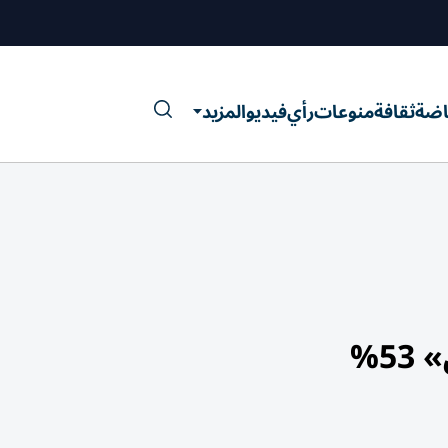
اضة
ثقافة
منوعات
رأي
فيديو
المزيد
5%