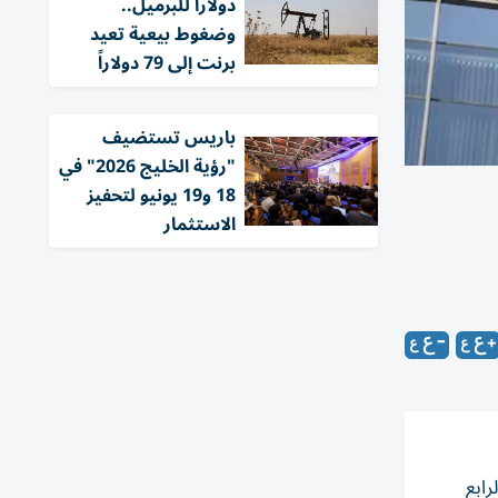
دولاراً للبرميل..
وضغوط بيعية تعيد
برنت إلى 79 دولاراً
باريس تستضيف
"رؤية الخليج 2026" في
18 و19 يونيو لتحفيز
الاستثمار
رابع