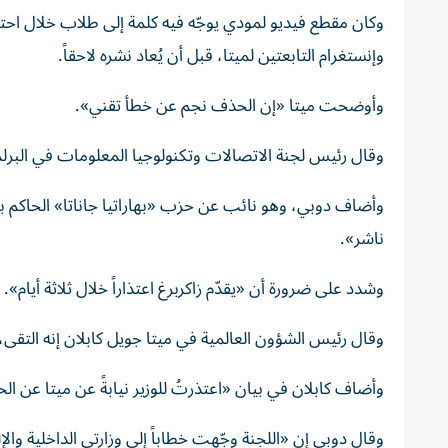
وإنستغرام التابعتين لميتا، قبل أن يُعاد نشره لاحقاً.
وأوضحت ميتا «إن الحذف نجم عن خطأ تقني».
وقال رئيس لجنة الاتصالات وتكنولوجيا المعلومات في البرل
وأضاف دوبي، وهو نائب عن حزب «بهاراتيا جاناتا» الحاكم
ناشر».
وشدد على ضرورة أن «يقدّم زاكربرغ اعتذاراً خلال ثلاثة أيام».
وقال رئيس الشؤون العالمية في ميتا جويل كابلان إنه التقى، ا
وأضاف كابلان في بيان «اعتذرتُ للوزير نيابةً عن ميتا عن ال
وقال دوبي إن «اللجنة وجّهت خطاباً إلى وزارتي الداخلية والإ