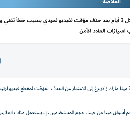
الخلاصه
لجنة برلمانية هندية تطالب زاكربرغ بالاعتذار خلال 3 أيام بعد حذف مؤقت لفيديو لمودي بسبب خطأ تقن
متيازات الملاذ الآمن
 ميتا مارك زاكربرغ إلى الاعتذار عن الحذف المؤقت لمقطع فيديو لرئيس
ان أهم أسواق ميتا من حيث حجم المستخدمين، إذ يستعمل مئات الملايي