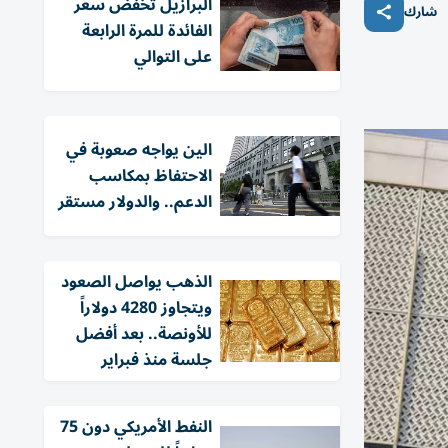
البرازيل تخفض سعر
شارك
الفائدة للمرة الرابعة
على التوالي
الين يواجه صعوبة في
الاحتفاظ بمكاسب
الدعم.. والدولار مستقر
الذهب يواصل الصعود
ويتجاوز 4280 دولاراً
للأونصة.. بعد أفضل
جلسة منذ فبراير
النفط الأمريكي دون 75