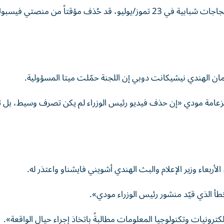
وكان مقطع فيديو لمودي يوجّه فيه كلمة إلى طلاب خلال احتجاجات شبابية في 23 تموز/يوليو، قد حُذف مؤقتاً من منصتي في
مان الهندي نيشيكانت دوبي إن اللجنة حمّلت ميتا المسؤولية.
 بزعامة مودي «إن حذف فيديو رئيس الوزراء لم يكن تصرف وسيط، بل
لأربعاء وزير الإعلام والبث الهندي أشويني فايشناو واعتذر له.
خطأ الذي قيّد منشور رئيس الوزراء مودي».
لكترونيات وتكنولوجيا المعلومات مطالبةً باتخاذ إجراء حيال الواقعة».