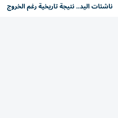
ناشئات اليد.. نتيجة تاريخية رغم الخروج
ورغم خسارة بطاقة التأهل إلى النهائي، حقق منتخب مصر
إنجازاً تاريخياً بوصوله إلى الدور نصف النهائي للمرة الأولى، بعد
مشوار مميز شهد عروضاً قوية ونتائج لافتة أمام منتخبات
كبرى، ليؤكد التطور الكبير الذي تشهده كرة اليد النسائية
المصرية.
موعد مع البرونزية
ويواصل منتخب مصر مشواره في البطولة بخوض مباراة تحديد
المركزين الثالث والرابع، سعياً إلى التتويج بالميدالية البرونزية
وإنهاء مشاركته التاريخية على منصة التتويج، بعدما قدم
مستويات نالت إشادة واسعة طوال منافسات البطولة.