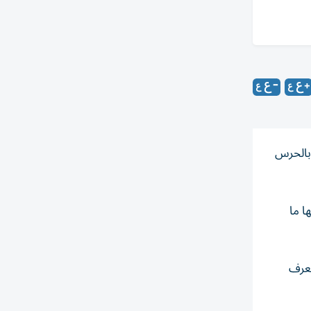
 بالحرس
ا ما
 يعرف