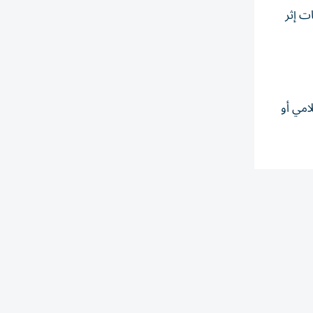
ت إثر
امي أو