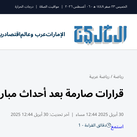
الخميس ٢٣ صفر ١٤٤٨ ه - ٠٦ أغسطس ٢٠٢٦
|
مواقيت الصلاة
|
درجات الحرارة
الإمارات
عرب وعالم
اقتصاد
ري
رياضة
/
رياضة عربية
قرارات صارمة بعد أحداث مباراة
30 أبريل 2025 12:44 مساء
|
آخر تحديث:
30 أبريل 12:44 2025
دقائق القراءة - 1
استمع