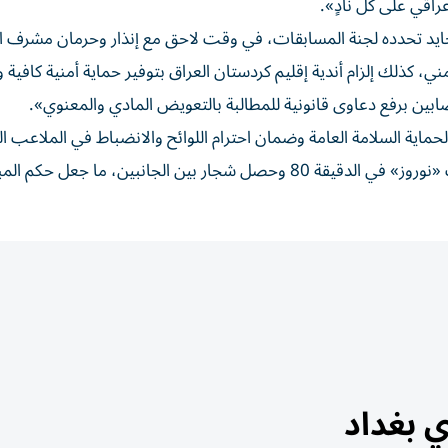
باراة من الدقيقة 80 على ملعب محايد تحدده لجنة المسابقات، في وقت لاحق مع إنذار وحرمان مشرف 
 كذلك إلزام أندية إقليم كردستان العراق بتوفير حماية أمنية كافية 
مصابين برفع دعاوى قانونية للمطالبة بالتعويض المادي والمعنوي».
حماية السلامة العامة وضمان احترام اللوائح والانضباط في الملاعب ال
يذكر أن جماهير فريقي نوروز وزاخو قد نزلت إلى أرض ملعب «نوروز» في الدقيقة 80 وحصل شجار بين الجانبين، ما جع
ي بغداد