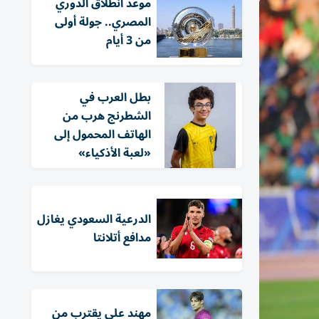
موعد انطلاق الدوري
المصري.. جولة أولى
من 3 أيام
بطل العرب في
الشطرنج هرب من
الهاتف المحمول إلى
«لعبة الأذكياء»
الدرعية السعودي يغازل
مدافع أتلانتا
مهند علي يقترب من