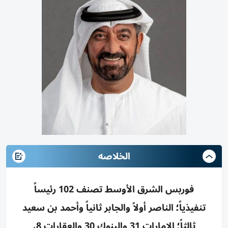
الخلاصه
فوربس الشرق الأوسط تصنف 102 رئيساً
تنفيذياً؛ الناصر أولاً والجابر ثانياً وأحمد بن سعيد
ثالثاً؛ الإمارات 31 والبنوك 30 والعقارات 8،