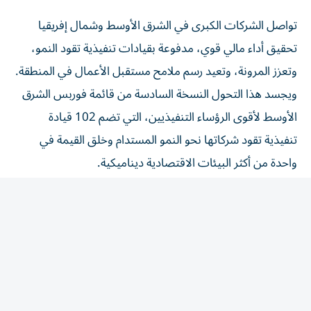
تواصل الشركات الكبرى في الشرق الأوسط وشمال إفريقيا
تحقيق أداء مالي قوي، مدفوعة بقيادات تنفيذية تقود النمو،
وتعزز المرونة، وتعيد رسم ملامح مستقبل الأعمال في المنطقة.
ويجسد هذا التحول النسخة السادسة من قائمة فوربس الشرق
الأوسط لأقوى الرؤساء التنفيذيين، التي تضم 102 قيادة
تنفيذية تقود شركاتها نحو النمو المستدام وخلق القيمة في
واحدة من أكثر البيئات الاقتصادية ديناميكية.
ولإعداد التصنيف، اعتمدت فوربس الشرق الأوسط على
مجموعة من المعايير، شملت: تأثير الرؤساء التنفيذيين في
المنطقة، والدول التي يعملون فيها، والأسواق التي يشرفون
عليها، إلى جانب خبراتهم المهنية، وإجمالي المدة التي قضوها
في مناصبهم الحالية، وحجم شركاتهم، استناداً إلى أبرز