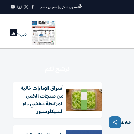
تسجيل الدخول
|
تسجيل حساب
دبي
--°
نرشح لكم
أسواق الإمارات خالية
من منتجات الخس
المرتبطة بتفشي داء
السيكلوسبورا
شارك