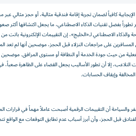
جابية كافياً لضمان تجربة إقامة فندقية مثالية، أو حجز مثالي عبر من
تطوراً بفضل تقنيات الذكاء الاصطناعي، ما يجعل اكتشافها أكثر صعوب
الذكاء الاصطناعي لـ«الخليج»، إن التقييمات الإلكترونية باتت من أ
لمؤثرة في اختيار الفنادق، حيث يطّلع نحو 80% من المسافرين على مراجعات النزلاء قبل الحجز، موضحين أنها لم تعد ا
لفعلية من حيث جودة الخدمة أو النظافة أو مستوى المرافق. موضحين 
ات التلاعب، إلا أن تطور الأساليب يجعل القضاء على الظاهرة صعباً، 
لمخالفة وإيقاف الحسابات.
فر والسياحة أن التقييمات الرقمية أصبحت عاملاً مهماً في قرارات ال
قييمات الفنادق قبل الحجز، وأن أبرز أسباب عدم تطابق التوقعات مع الواقع ت