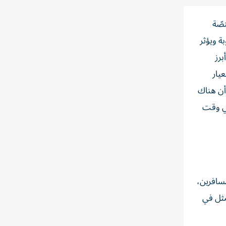
صّة
ة ويؤثر
برز
لمعيار
أن هناك
في وقت
مسافرين،
تمثل في