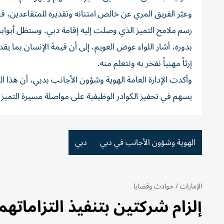
وعبّر الفريق المري عن خالص امتنانه وتقديره للمتقاعدين، ق
رسم ملامح التميز الذي وصلت إليه إقامة دبي. وستظل أبوابنا
بدوره، أشار اللواء عوض العويم، إلى أن قيمة الإنسان بما يقدم
إرثاً مهنياً نفخر به ونتعلم منه.
وأكدت الإدارة العامة الهوية وشؤون الأجانب بدبي، أن هذا ال
يسهم في تحفيز الكوادر الوظيفية على مواصلة مسيرة التمي
الهوية وشؤون الأجانب في دبي
دبي
الإمارات
/
حوادث وقضايا
إلزام شركتين بتنفيذ التزاماتهما لمشتري ف