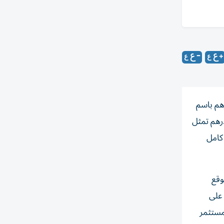
تعملان في مشروع شهير، بتسجيل فيلا بـ 14.7 مليون درهم باسم
اضي والأملاك، كما قضت بإلزامهما بالتضامن سداد 6.37 مليون درهم تمثل
ري كامل
درهم، قبل أن يوقع
يل ذاته على
لمستثمر