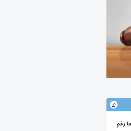
وسداد 6.37م عوائد مع فائدة 5% لتأخرهما رغم