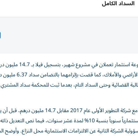
السداد الكامل
ألزمت المحكمة العقارية في دبي، شركة تطوير عقاري ومجموعة استثمار 
مستثمر «المشتري» في السجل العقاري المبدئي لدى دائرة الأر
ع فائدة قانونية 5% من تاريخ المطالبة القضائية وحتى السداد التام، بعدما ثبت للمحكمة سداد المشت
وأظهرت أوراق الدعوى، أن المشتري أبرم اتفاقية شراء الفيلا مع شركة التطوير الأولى عام 2017 مقابل 14.7 مليون 
الطرفان في عام 2021 تعديلاً للعقد يضمن للمشتري عائداً استثمارياً سنوياً بنسبة 10% لمدة عشر سنوات، فيما نص التعد
لية الشركة الثانية عن الالتزامات الاستثمارية محل النزاع. وأوضح ا