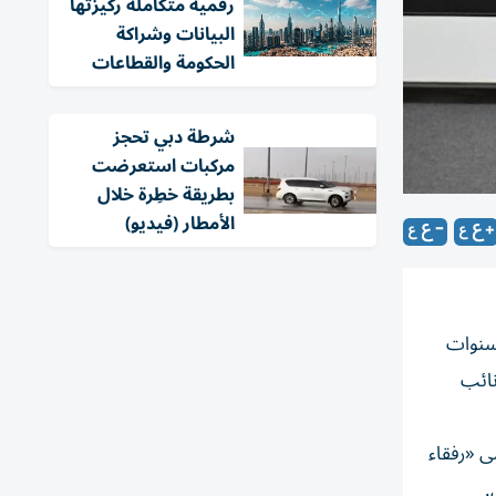
رقمية متكاملة ركيزتها
البيانات وشراكة
الحكومة والقطاعات
شرطة دبي تحجز
مركبات استعرضت
بطريقة خطِرة خلال
الأمطار (فيديو)
ا طوال سنوات
نائب
ى «رفقاء
.