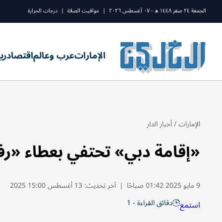
الجمعة ٢٤ صفر ١٤٤٨ ه - ٠٧ أغسطس ٢٠٢٦
|
مواقيت الصلاة
|
درجات الحرارة
الإمارات
عرب وعالم
اقتصاد
ري
الإمارات
/
أخبار الدار
«إقامة دبي» تحتفي بعطاء «رف
9 مايو 2025 01:42 صباحًا
|
آخر تحديث:
13 أغسطس 15:00 2025
دقائق القراءة - 1
استمع