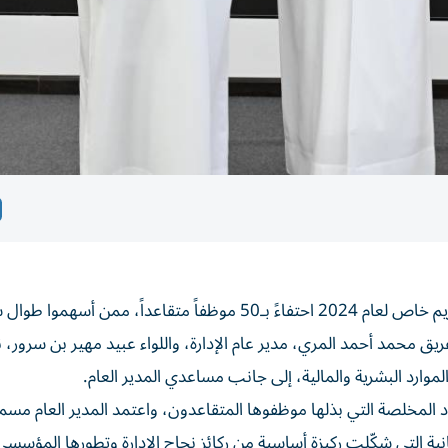
، حفل تكريم خاص لعام 2024 احتفاءً بـ50 موظفاً متقاعداً، ممن أسهمو
ق محمد أحمد المري، مدير عام الإدارة، واللواء عبيد مهير بن سرور، 
الموارد البشرية والمالية، إلى جانب مساعدي المدير العام.
 المخلصة التي بذلها موظفوها المتقاعدون، واعتمد المدير العام مسم
نية التي شكّلت ركيزة أساسية من ركائز نجاح الإدارة وتطورها المؤسسي