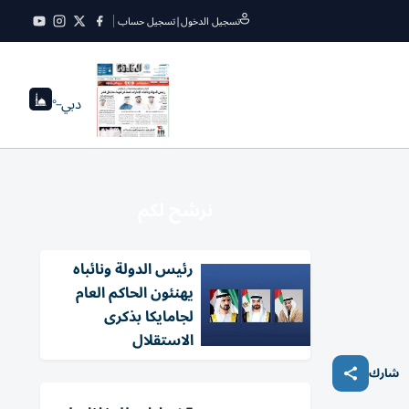
تسجيل الدخول
|
تسجيل حساب
دبي
--°
نرشح لكم
رئيس الدولة ونائباه
يهنئون الحاكم العام
لجامايكا بذكرى
الاستقلال
شارك