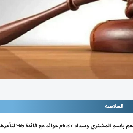
الخلاصه
محكمة دبي تُلزم شركتين بتسجيل فيلا بـ14.7م درهم باسم المشتري 