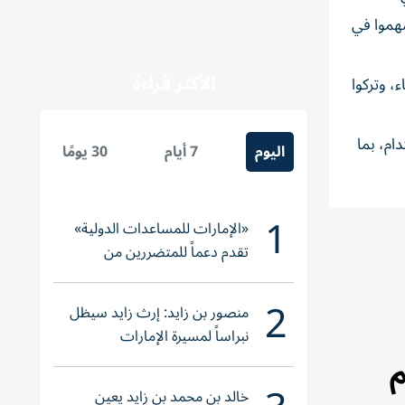
سهموا في
الأكثر قراءة
، وتركوا
ام، بما
اليوم
7 أيام
30 يومًا
1
«الإمارات للمساعدات الدولية»
تقدم دعماً للمتضررين من
الفيضانات في بنغلاديش
2
منصور بن زايد: إرث زايد سيظل
نبراساً لمسيرة الإمارات
خالد بن محمد بن زايد يعين