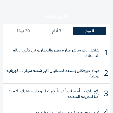
الأكثر قراءة
اليوم
7 أيام
30 يومًا
1
شاهد.. بث مباشر مباراة مصر والدنمارك في كأس العالم
للناشئات
2
ميناء خورفكان يستعد لاستقبال أكبر شحنة سيارات كهربائية
صينية
3
الإمارات تسلّم مطلوباً دولياً لإيرلندا.. وبيان مشترك: لا ملاذ
آمناً للجريمة المنظمة
4
ترامب يعتزم وقف حرب إيران بشرط واحد