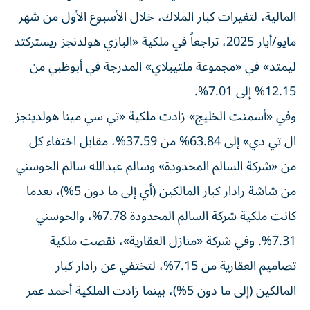
المالية، لتغيرات كبار الملاك، خلال الأسبوع الأول من شهر
مايو/أيار 2025، تراجعاً في ملكية «البازي هولدنجز ريستركتد
ليمتد» في «مجموعة ملتیبلاي» المدرجة في أبوظبي من
12.15% إلى 7.01%.
وفي «أسمنت الخليج» زادت ملكية «تي سي مينا هولدينجز
ال تي دي» إلى 63.84% من 37.59%، مقابل اختفاء كل
من «شركة السالم المحدودة» وسالم عبدالله سالم الحوسني
من شاشة رادار كبار المالكين (أي إلى ما دون 5%)، بعدما
كانت ملكية شركة السالم المحدودة 7.78%، والحوسني
7.31%. وفي شركة «منازل العقارية»، نقصت ملكية
تصاميم العقارية من 7.15%، لتختفي عن رادار كبار
المالكين (إلى ما دون 5%)، بينما زادت الملكية أحمد عمر