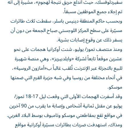
سفيردلوفسك، حيث اندلع حريق نتيجة لهجوم»، مشيرة إلى أنه
تم إجلاء جميع الموظفين مسبقاً.
وبحسب حاكم المنطقة دينيس باسلر، سقطت ثلاث طائرات
مسيّرة على سطح المركز اللوجستي صباح الجمعة من دون أن
يسفر ذلك عن وقوع إصابات بشرية.
ومنذ منتصف تموز/ يوليو، شنت أوكرانيا هجمات على نحو
عشرين موقعاً تابعاً لشركة «وايلدبيريز»، وهي منصة شهيرة
للبيع بالتجزئة عبر الإنترنت تُلقب غالباً ب«أمازون الروسية»،
في أنحاء مختلفة من روسيا وفي شبه جزيرة القرم التي ضمتها
موسكو.
وقد أسفرت الهجمات الأولى التي وقعت ليل 17-18 تموز/
يوليو عن مقتل ثمانية أشخاص وإصابة ما يقرب من 90 آخرين
في مواقع تقع بمقاطعتي موسكو وتامبوف بوسط البلاد الغربي.
ومذاك، استهدفت ضربات بطائرات مسيّرة أوكرانية مواقع