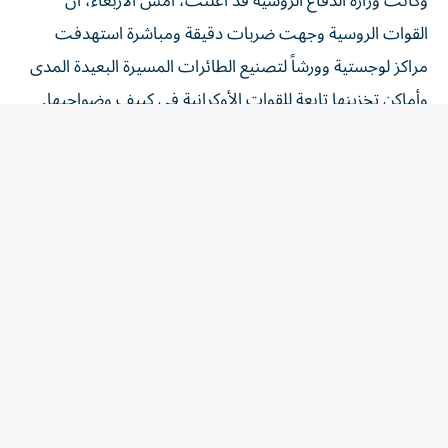
القوات الروسية وجهت ضربات دقيقة ومباشرة استهدفت
مراكز لوجستية وورشاً لتصنيع الطائرات المسيرة البعيدة المدى
وأماكن تخزينها تابعة للقوات الأوكرانية في كييف وضواحيها.
وأشارت الوزارة إلى أنه «تم استهداف 3 سفن شحن جنوب
أوديسا، كانت تنقل أسلحة ومعدات عسكرية للقوات
الأوكرانية».
المقالة التالية