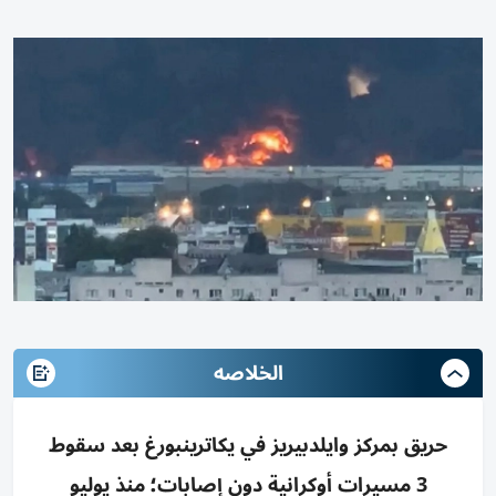
الخلاصه
حريق بمركز وايلدبيريز في يكاترينبورغ بعد سقوط
3 مسيرات أوكرانية دون إصابات؛ منذ يوليو