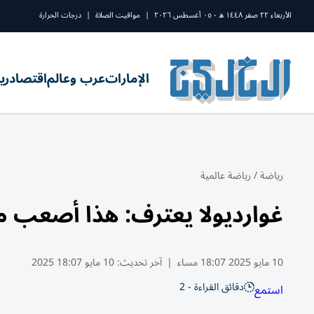
الأربعاء ٢٢ صفر ١٤٤٨ ه - ٠٥ أغسطس ٢٠٢٦
|
مواقيت الصلاة
|
درجات الحرارة
الإمارات
عرب وعالم
اقتصاد
ري
رياضة
/
رياضة عالمية
غوارديولا يعترف: هذا أصعب 
10 مايو 2025 18:07 مساء
|
آخر تحديث:
10 مايو 18:07 2025
دقائق القراءة - 2
استمع