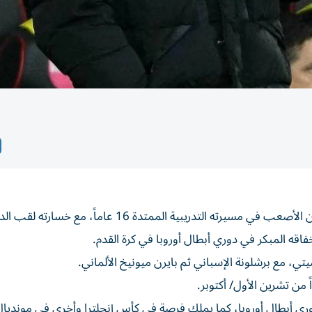
أقر مدرب مانشستر سيتي بيب غوارديولا أن هذا الموسم كان الأصعب في مسيرته التدريبية الممتدة 16 عاماً، مع 
فاقه المبكر في دوري أبطال أوروبا في كرة القدم.
تي، مع برشلونة الإسباني ثم بايرن ميونيخ الألماني.
 من تشرين الأول/ أكتوبر.
وري أبطال أوروبا، كما يملك فرصة في كأس إنجلترا وأخرى في مونديال 