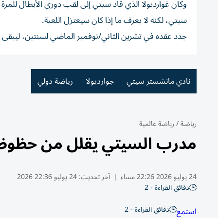
وكان غوارديولا الذي قاد سيتي إلى لقب دوري الأبطال للمرة
سيتي، لكنه لا يعرف ما إذا كان سيعتزل اللعبة.
جدد عقده في تشرين الثاني/نوفمبر الماضي لسنتين، ليبقى حتى حزيران/يونيو 
نادي مانشستر سيتي
جوارديولا
رياضة دولي
رياضة
/
رياضة عالمية
مدرب السيتي يقلل من حظوظ رو
24 يوليو 2026 22:26 مساء
|
آخر تحديث:
24 يوليو 22:36 2026
دقائق القراءة - 2
دقائق القراءة - 2
استمع