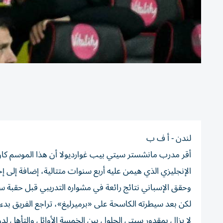
لندن - أ ف ب
الإنجليزي الذي هيمن عليه أربع سنوات متتالية، إضافة إلى إخ
وحقق الإسباني نتائج رائعة في مشواره التدريبي قبل حقبة سي
لكن بعد سيطرته الكاسحة على «برميرليغ»، تراجع الفريق بدءاً
لا يزال بمقدور سيتي الحلول بين الخمسة الأوائل والتأهل لد