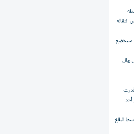
سطه
 انتقاله
م، سيخضع
عن انتقال محتمل للفائز بالكرة الذهبية لعام 2024 وأفضل لاعب في مونديال 2026 إلى ريال
ُدرت
و أحد
ط البالغ