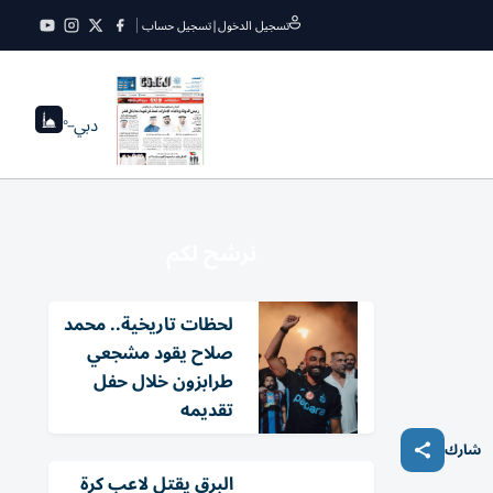
تسجيل الدخول
|
تسجيل حساب
دبي
--°
نرشح لكم
لحظات تاريخية.. محمد
صلاح يقود مشجعي
طرابزون خلال حفل
تقديمه
شارك
البرق يقتل لاعب كرة