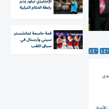
الإنجليزي تيلور يدير
رابطة الحكام التركية
قمة حاسمة لمانشستر
سيتي وأرسنال في
سباق اللقب
خسارته لقب الدوري
الأندية