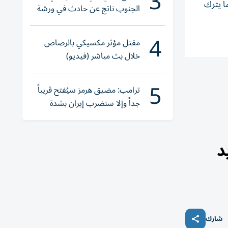
3
ا يترك
الجنوب ناتج عن حادث في ورشة
ولا إصابات
4
مقتل مؤثر مكسيكي بالرصاص
خلال بث مباشر (فيديو)
5
ترامب: مضيق هرمز سيُفتح قريباً
جداً وإلا سنضرب إيران بشدة
د
شارك