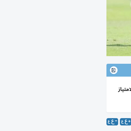
متياز