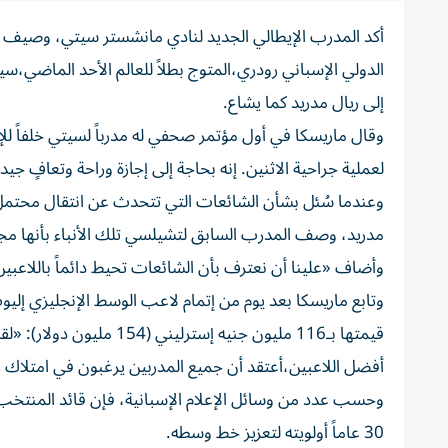
أكد المدرب الإيطالي الجديد لنادي مانشستر سيتي، وصيف بط
الدولي الإسباني رودري،المتوج بطلاً للعالم الأحد الماضي،س
إلى ريال مدريد كما يشاع.
وقال ماريسكا في أول مؤتمر صحفي له مدرباً لسيتي خلفاً للإ
لعملية جراحية الاثنين. إنه بحاجة إلى إجازة وراحة وتعافٍ جيد
مدريد، وصف المدرب السابق لتشيلسي تلك الأنباء بأنها مج
وأضاف «علينا أن نعترف بأن الشائعات تحيط دائماً باللاعبين 
وتابع ماريسكا بعد يوم من إتمام لاعب الوسط الإنجليزي إلي
قيمتها بـ116 مليون جنيه 
أفضل اللاعبين،أعتقد أن جميع المدربين يرغبون في امتلاك 
وحسب عدد من وسائل الإعلام الإسبانية، فإن قائد المنتخب 
30 عاماً أولويته لتعزيز خط وسطه.