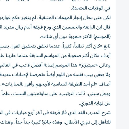
في الولايات المتحدة.
لكن حتى بحال إنجاز المهمات المتبقية، لم يتغير حكم غواردي
قال ابن الرابعة والخمسين الذي ودع فريقه أمام ريال مدريد ا
(الموسم) الأكثر صعوبة دون أي شك».
تابع «كان أكثر تطلباً، كثيراً. عندما تخفق بتحقيق الفوز، يص
أردف «كان أكثر صعوبة من المواسم السابقة عندما حاربنا عل
وعانى «سيتيزنز» هذا الموسم إصابة أفضل لاعب في العالم
ولا يعفي بيب نفسه من اللوم أيضاً «تعرضنا لإصابات عديدة،
أضاف «لم أجد الطريقة المناسبة لأريحهم وأفوز بالمباريات».
ويحل سيتي، ثالث الترتيب، على ساوثمبتون السبت، علماً 
من نهاية الدوري.
شرح المدرب الفذ الذي فاز فريقه في آخر أربع مباريات في الد
للتأهل إلى دوري الأبطال، وهذه جائزة كبيرة جداً جداً، وهناك 