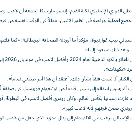
ل الدوري الإنجليزي لكرة القدم، إنتسو ماريسكا الجمعة أن لاعب و
يخضع لعملية جراحية في الظهر الاثنين، مقللاً في الوقت نفسه من فرص
سباني بيب غوارديولا، مؤكداً ما أوردته الصحافة البريطانية: «كما قلت
، وبعد ذلك سيعود إلينا».
وعندما سُئل بشأن الشائعات التي تتحدث 
رد «تكهنات».
الكبار.أنا لست قلقاً بشأن ذلك. أعتقد أن هذا أمر طبيعي تماماً».
وت أندرسون انتقاله إلى سيتي قادماً من نوتنغهام فوريست في صفقة ق
إسترليني (154 مليون دولار): «لقد فازت إسبانيا بكأس العالم، وكان رودري أفضل لاعب في البطولة، أ
رودري ضمن فرقهم لأنه لاعب كبير».
الإسباني يرغب في الانضمام إلى ريال مدريد الذي جعل من لاعب الوس