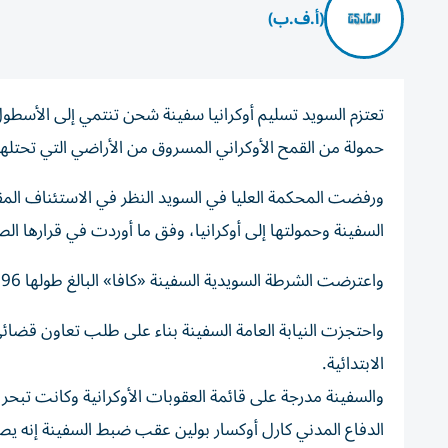
(أ.ف.ب)
تعتزم السويد تسليم أوكرانيا سفينة شحن تنتمي إلى الأس
حمولة من القمح الأوكراني المسروق من الأراضي التي تحتل
ورفضت المحكمة العليا في السويد النظر في الاستئناف المق
السفينة وحمولتها إلى أوكرانيا، وفق ما أوردت في قرارها ا
واعترضت الشرطة السويدية السفينة «كافا» البالغ طولها 96 متراً، قبالة تريليبورغ (جنوب) في 6 مارس/ آذار.
واحتجزت النيابة العامة السفينة بناء على طلب تعاون قضائ
الابتدائية.
الدفاع المدني كارل أوكسار بولين عقب ضبط السفينة إنه يصعب