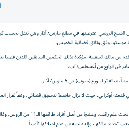
طول الشبح الروسي اعترضتها في مطلع مارس/ آذار وهي تنقل بحسب ك
ها موسكو، وفق وثائق قضائية الخميس.
دم من مالك السفينة، مؤكدة بذلك الحكمين السابقين اللذين قضيا بت
لصادر في الرابع من أغسطس/ آب.
ي قدمته أوكراني، حيث لا تزال خاضعة لتحقيق قضائي، وفقاً لقرار ال
والسفينة مدرجة على قائمة العقوبات الأوكرانية وكانت تبحر تحت علم زائف، وعشرة من أصل أفراد ط
 تحديد مالكها، وإنه يشتبه في عدم امتلاكها تأميناً.