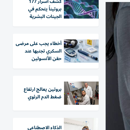
كشف أسرار 177
بروتيناً يتحكم في
الجينات البشرية
أخطاء يجب على مرضى
السكري تجنبها عند
حقن الأنسولين
بروتين يعالج ارتفاع
ضغط الدم الرئوي
الذكاء الاصطناعي