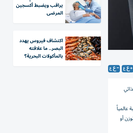
يراقب ويضبط أكسجين
المرضى
اكتشاف فيروس يهدد
البصر.. ما علاقته
بالمأكولات البحرية؟
ذائي
عالمياً
وزن أو