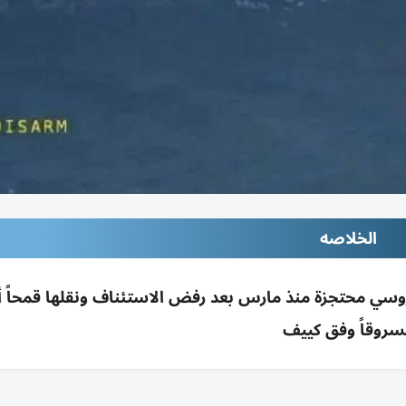
الخلاصه
وسي محتجزة منذ مارس بعد رفض الاستئناف ونقلها قمحاً أوك
سروقاً وفق كييف