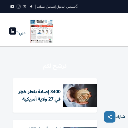
تسجيل الدخول
|
تسجيل حساب
دبي
--°
نرشح لكم
3400 إصابة بفطر خطِر
في 27 ولاية أمريكية
شارك