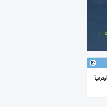
رانياً