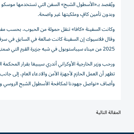
ويُقصد بـ«الأسطول الشبح» السفن التي تستخدمها موسكو للا
وبدون تأمين كافٍ وملكيتها غير واضحة.
وكانت السفينة «كافا» تنقل حمولة من الحبوب، بحسب مفو
وقال فلاسيوك إن السفينة كانت ضالعة في السابق في سرقة ح
2025 من ميناء سيباستوبول في شبه جزيرة القرم التي ضمتها روسيا.
ورحب وزير الخارجية الأوكراني أندري سيبيغا بقرار المحكمة 
تظهر أن العمل الحازم لأجهزة الأمن والادعاء العام، إلى جان
وأضاف «نواصل جهودنا لمكافحة الأسطول الشبح الروسي وقد
المقالة التالية