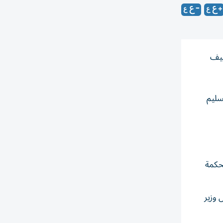
ييف
سليم
محكمة
اقمها الـ11 من الروس. وقال وزير