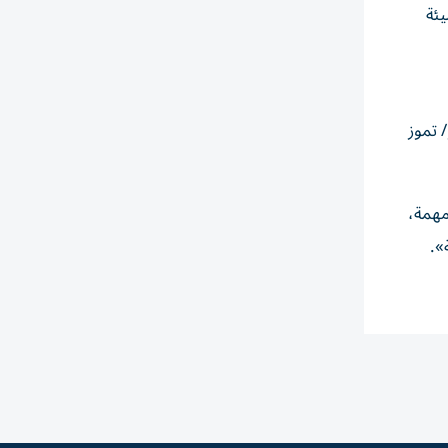
يئة
 تموز
مهمة،
».