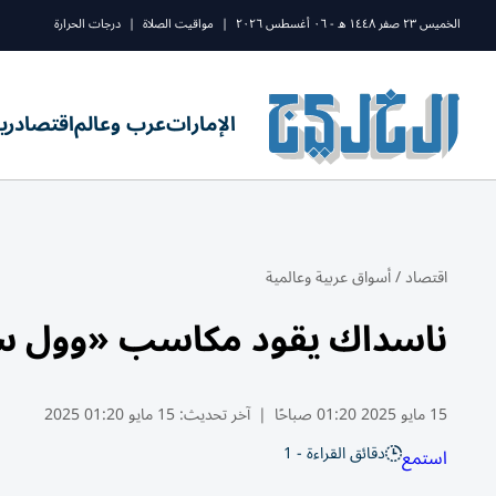
الخميس ٢٣ صفر ١٤٤٨ ه - ٠٦ أغسطس ٢٠٢٦
|
مواقيت الصلاة
|
درجات الحرارة
الإمارات
عرب وعالم
اقتصاد
ري
اقتصاد
/
أسواق عربية وعالمية
ناسداك يقود مكاسب «وول ست
15 مايو 2025 01:20 صباحًا
|
آخر تحديث:
15 مايو 01:20 2025
دقائق القراءة - 1
استمع