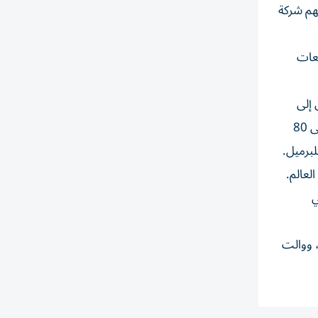
ه سهم شركة
قعات
 إلى
اتفاق مع إيران. ونقلت بلومبيرغ عن ترامب قوله: «قد يحدث ذلك. غداً أو بعد غد». وارتفع خام برنت القياسي العالمي نسبة 1% إلى 80
لعالم.
ي
، ووالت