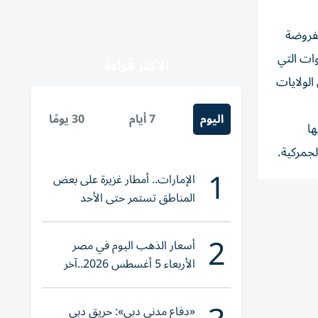
مفروضة
وات التي
الأكثر قراءة
الولايات
اليوم
7 أيام
30 يومًا
نسبة 91% في أرباحها
لجمركية.
1
الإمارات.. أمطار غزيرة على بعض
المناطق تستمر حتى الأحد
2
أسعار الذهب اليوم في مصر
الأربعاء 5 أغسطس 2026..آخر
تحديث لعيار 21
«دفاع مدني دبي»: حريق دبي