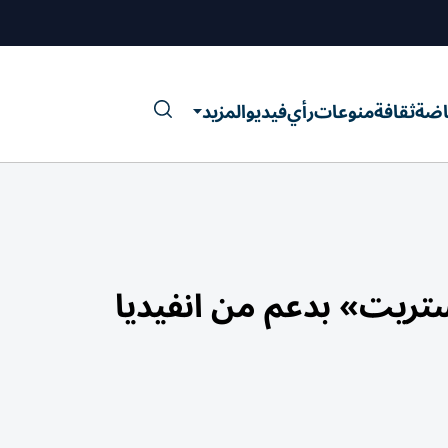
اضة
ثقافة
منوعات
رأي
فيديو
المزيد
ريت» بدعم من انفيديا