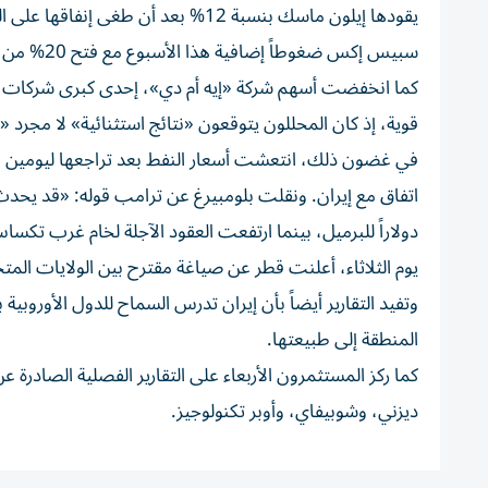
يقودها إيلون ماسك بنسبة 12% بعد أن
سبيس إكس ضغوطاً إضافية هذا الأسبوع مع فتح 20% من أسهمها للتداول.
كما انخفضت أسهم شركة «إيه أم دي»، إحدى كبرى شركات تصني
قوية، إذ كان المحللون يتوقعون «نتائج استثنائية» لا مجرد «ن
في غضون ذلك، انتعشت أسعار النفط بعد تراجعها ليومين مت
دولاراً للبرميل، بينما ارتفعت العقود الآجلة لخام غرب تكساس الوسيط
يوم الثلاثاء، أعلنت قطر عن صياغة مقترح بين الولايات الم
وتفيد التقارير أيضاً بأن إيران تدرس السماح للدول الأوروبية 
المنطقة إلى طبيعتها.
كما ركز المستثمرون الأربعاء على التقارير الفصلية الصاد
ديزني، وشوبيفاي، وأوبر تكنولوجيز.