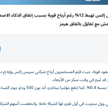
الأسهم الأمريكية ترتفع وS&P يسجل قمة؛ سبيس إكس تهبط 12% رغم أرباح قوية بسبب إنفاق الذك
عش مع تفاؤل باتفاق هرمز
صعود قوية، حيث قيّم المستثمرون أرباح شركتي سبيس إكس وإيه إم د
د يُبرم في وقت مبكر من الأربعاء.
وصعد مؤشر ناسداك المركب الذي يضم شركات التكنولوجيا بنسبة 0.4%. كما ارتفع مؤشرا 
 وول ستريت في أول تقرير لها كشركة عامة. وانخفضت أسهم الشركة 