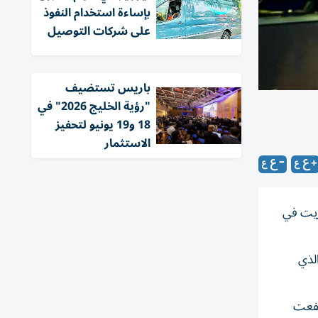
بإساءة استخدام النفوذ
على شركات التوصيل
باريس تستضيف
"رؤية الخليج 2026" في
18 و19 يونيو لتحفيز
الاستثمار
 لعام 2025، واستمرت وول ستريت في
ك المركب الذي
عت أسهم (إيه أم دي) و (انفيديا ) بأكثر من 4%. وارتفعت