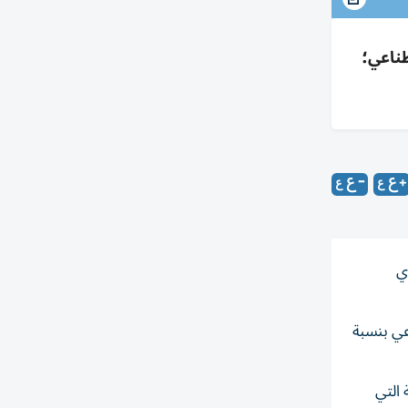
اء الاصطناعي؛
ي
ستاندرد آند بورز 500 وداو جونز الصناعي بنسبة
التي