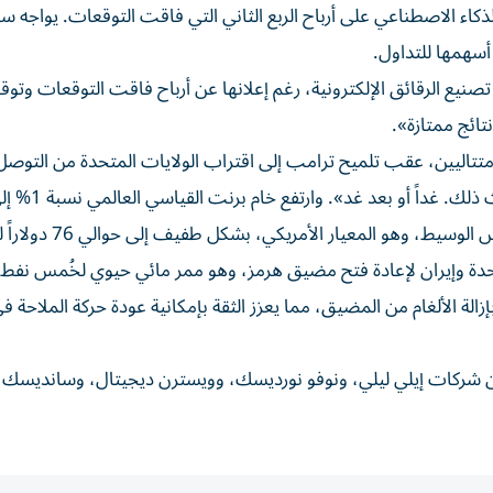
 طغى إنفاقها على الذكاء الاصطناعي على أرباح الربع الثاني التي فاقت التوقعات. يواج
ع الرقائق الإلكترونية، رغم إعلانها عن أرباح فاقت التوقعات وتو
تائج ممتازة».
تاليين، عقب تلميح ترامب إلى اقتراب الولايات المتحدة من التوصل
، وهو المعيار الأمريكي، بشكل طفيف إلى حوالي 76 دولاراً للبرميل.
تحدة وإيران لإعادة فتح مضيق هرمز، وهو ممر مائي حيوي لخُمس نفط ا
بإزالة الألغام من المضيق، مما يعزز الثقة بإمكانية عودة حركة الملاحة ف
رة عن شركات إيلي ليلي، ونوفو نورديسك، وويسترن ديجيتال، وسانديسك