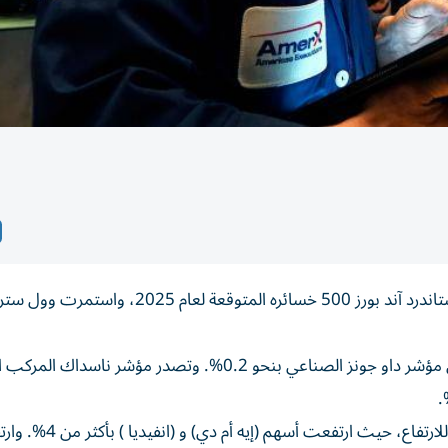
ارتفعت معظم الأسهم الأمريكية الأربعاء بعد أن محا مؤشر ستاندرد آند بورز 500 خسائره المتوقعة
ارتفع مؤشر ستاندرد آند بورز 500 بنحو 0.1%، بينما انخفض مؤشر داو جونز الصناعي بنحو 0.2%. وتصدر مؤشر ناسدا
ساهم ارتفاع أسهم قطاع التكنولوجيا في دفع مؤشر ناسداك للارتفاع، حيث ارتف