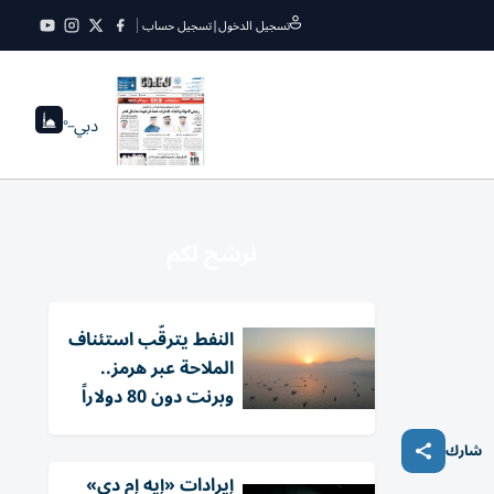
تسجيل الدخول
|
تسجيل حساب
دبي
--°
نرشح لكم
النفط يترقّب استئناف
الملاحة عبر هرمز..
وبرنت دون 80 دولاراً
شارك
إيرادات «إيه إم دي»