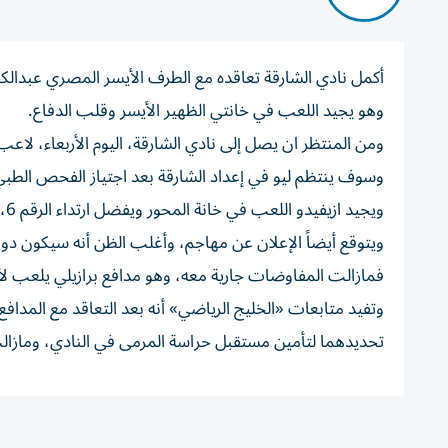
أكمل نادي الشارقة تعاقده مع الطرف الأيسر المصري عبدال
وهو يجيد اللعب في خانتي الظهير الأيسر وقلب الدفاع.
وسوف ينتظم ليو في إعداد الشارقة بعد اجتياز الفحص الطبي
ويجيد ازيفيدو اللعب في خانة المحور ويفضل ارتداء الرقم 6، إضافة إلى إجادته اللعب في خانة الوسط المهاجم.
ويتوقع أيضاً الإعلان عن مهاجم، وأغلب الظن أنه سيكون دومب
فمازالت المفاوضات جارية معه، وهو مدافع برازيلي يلعب لأحد 
وتفيد متابعات «الخليج الرياضي» أنه بعد التعاقد مع المداف
تحديدهما لتأمين مستقبل حراسة المرمى في النادي، ومازالت