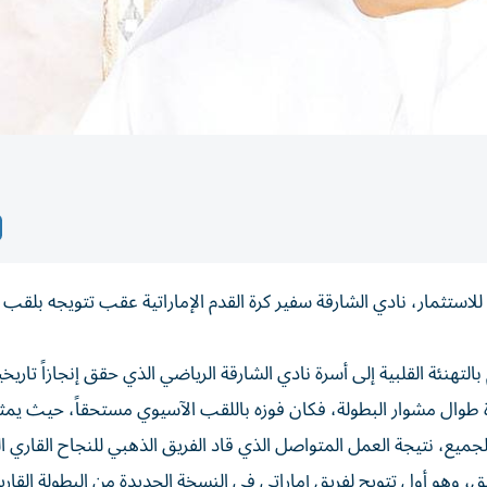
استثمار، نادي الشارقة سفير كرة القدم الإماراتية عقب تتويجه بلقب
لتهنئة القلبية إلى أسرة نادي الشارقة الرياضي الذي حقق إنجازاً تاريخي
ة طوال مشوار البطولة، فكان فوزه باللقب الآسيوي مستحقاً، حيث يمث
الجميع، نتيجة العمل المتواصل الذي قاد الفريق الذهبي للنجاح القاري ا
، وهو أول تتويج لفريق إماراتي في النسخة الجديدة من البطولة القارية