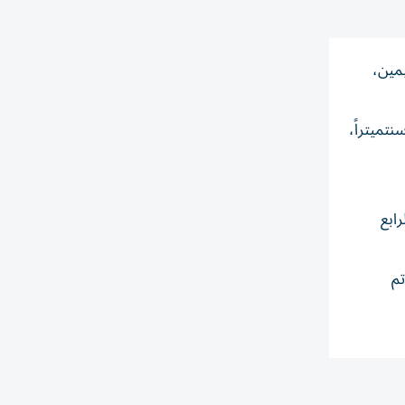
مين،
ان يصل إلى نادي الشارقة، اليوم الأربعاء، لاعب المحور البرازيلي ليو ازيفيدو مواليد 14 مارس 2004 ويبلغ طولة 181 سنتميتراً،
ابع
تم