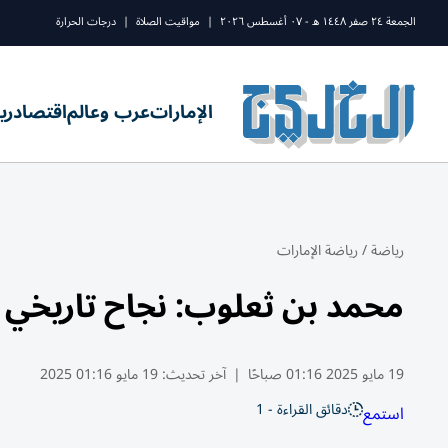
الجمعة ٢٤ صفر ١٤٤٨ ه - ٠٧ أغسطس ٢٠٢٦
|
مواقيت الصلاة
|
درجات الحرارة
الإمارات
عرب وعالم
اقتصاد
ري
رياضة
/
رياضة الإمارات
محمد بن ثعلوب: نجاح تاريخي 
19 مايو 2025 01:16 صباحًا
|
آخر تحديث:
19 مايو 01:16 2025
دقائق القراءة - 1
استمع