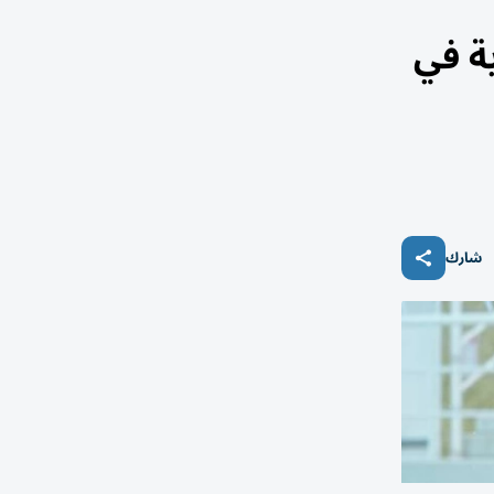
ية في
شارك