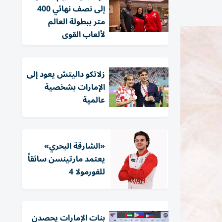
إلى نصف نهائي 400
متر ببطولة العالم
لألعاب القوى
زلاتكو داليتش يعود إلى
الإمارات بشخصية
عالمية
«الشارقة البحري»
يعتمد مارتينسن سائقاً
للفورمولا 4
بنات الإمارات يحصدن