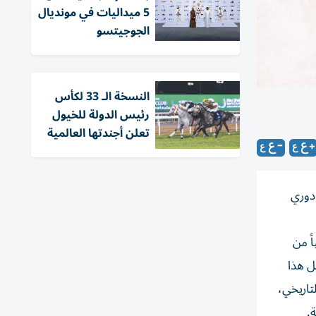
5 ميداليات في مونديال
الجوجيتسو
النسخة الـ 33 لكأس
رئيس الدولة للخيول
تعلن أجندتها العالمية
 دوري
اً من
ل هذا
لتاريخي،
.